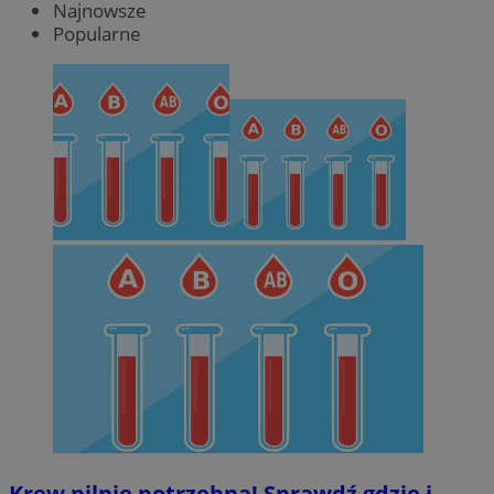
Najnowsze
Popularne
Krew pilnie potrzebna! Sprawdź gdzie i