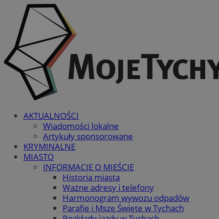
AKTUALNOŚCI
Wiadomości lokalne
Artykuły sponsorowane
KRYMINALNE
MIASTO
INFORMACJE O MIEŚCIE
Historia miasta
Ważne adresy i telefony
Harmonogram wywozu odpadów
Parafie i Msze Święte w Tychach
Rozkłady jazdy w Tychach