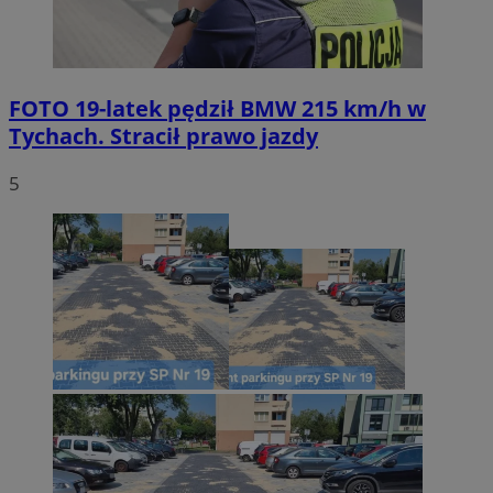
FOTO
19-latek pędził BMW 215 km/h w
Tychach. Stracił prawo jazdy
5