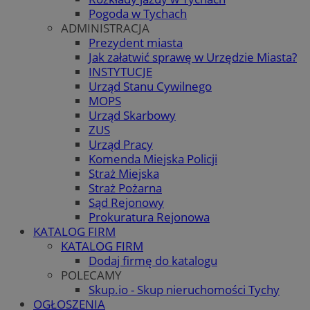
Pogoda w Tychach
ADMINISTRACJA
Prezydent miasta
Jak załatwić sprawę w Urzędzie Miasta?
INSTYTUCJE
Urząd Stanu Cywilnego
MOPS
Urząd Skarbowy
ZUS
Urząd Pracy
Komenda Miejska Policji
Straż Miejska
Straż Pożarna
Sąd Rejonowy
Prokuratura Rejonowa
KATALOG FIRM
KATALOG FIRM
Dodaj firmę do katalogu
POLECAMY
Skup.io - Skup nieruchomości Tychy
OGŁOSZENIA