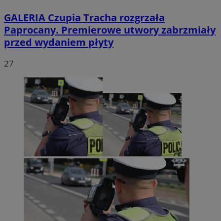
GALERIA
Czupia Tracha rozgrzała
Paprocany. Premierowe utwory zabrzmiały
przed wydaniem płyty
27