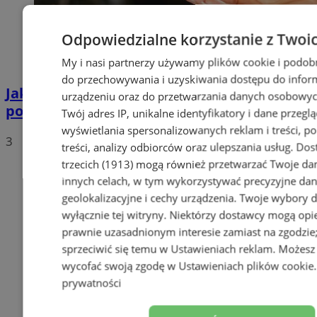
Odpowiedzialne korzystanie z Twoi
My i nasi partnerzy używamy plików cookie i podob
do przechowywania i uzyskiwania dostępu do infor
Jakie auta jeżdżą po tyskich, śląskich i
urządzeniu oraz do przetwarzania danych osobowych
polskich drogach? Te wyniki Was zaskoczą!
Twój adres IP, unikalne identyfikatory i dane przeglą
wyświetlania spersonalizowanych reklam i treści, p
3
treści, analizy odbiorców oraz ulepszania usług.
Dos
trzecich (1913)
mogą również przetwarzać Twoje dan
innych celach, w tym wykorzystywać precyzyjne da
geolokalizacyjne i cechy urządzenia. Twoje wybory 
wyłącznie tej witryny. Niektórzy dostawcy mogą opie
prawnie uzasadnionym interesie zamiast na zgodzi
sprzeciwić się temu w
Ustawieniach reklam
. Możesz
wycofać swoją zgodę w
Ustawieniach plików cookie
prywatności