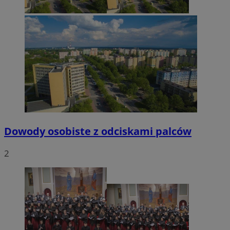
VISITOR_PRIVACY_METADATA
5 miesięcy 4
YouTube
tygodnie
.youtube.com
Dowody osobiste z odciskami palców
2