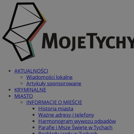
AKTUALNOŚCI
Wiadomości lokalne
Artykuły sponsorowane
KRYMINALNE
MIASTO
INFORMACJE O MIEŚCIE
Historia miasta
Ważne adresy i telefony
Harmonogram wywozu odpadów
Parafie i Msze Święte w Tychach
Rozkłady jazdy w Tychach