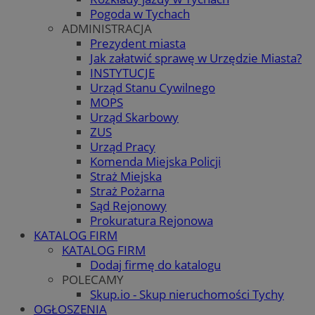
Pogoda w Tychach
ADMINISTRACJA
Prezydent miasta
Jak załatwić sprawę w Urzędzie Miasta?
INSTYTUCJE
Urząd Stanu Cywilnego
MOPS
Urząd Skarbowy
ZUS
Urząd Pracy
Komenda Miejska Policji
Straż Miejska
Straż Pożarna
Sąd Rejonowy
Prokuratura Rejonowa
KATALOG FIRM
KATALOG FIRM
Dodaj firmę do katalogu
POLECAMY
Skup.io - Skup nieruchomości Tychy
OGŁOSZENIA