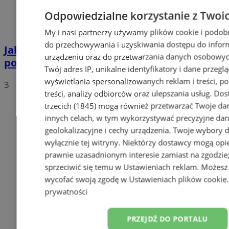
Odpowiedzialne korzystanie z Twoi
My i nasi partnerzy używamy plików cookie i podob
do przechowywania i uzyskiwania dostępu do infor
Jakie auta jeżdżą po tyskich, śląskich i
urządzeniu oraz do przetwarzania danych osobowych
polskich drogach? Te wyniki Was zaskoczą!
Twój adres IP, unikalne identyfikatory i dane przeglą
wyświetlania spersonalizowanych reklam i treści, p
3
treści, analizy odbiorców oraz ulepszania usług.
Dos
trzecich (1845)
mogą również przetwarzać Twoje dan
innych celach, w tym wykorzystywać precyzyjne da
geolokalizacyjne i cechy urządzenia. Twoje wybory 
wyłącznie tej witryny. Niektórzy dostawcy mogą opie
prawnie uzasadnionym interesie zamiast na zgodzi
sprzeciwić się temu w
Ustawieniach reklam
. Możesz
wycofać swoją zgodę w
Ustawieniach plików cookie
prywatności
PRZEJDŹ DO PORTALU