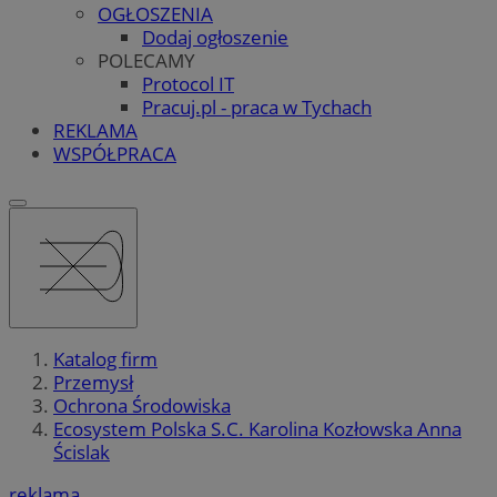
OGŁOSZENIA
Dodaj ogłoszenie
POLECAMY
Protocol IT
Pracuj.pl - praca w Tychach
REKLAMA
WSPÓŁPRACA
Katalog firm
Przemysł
Ochrona Środowiska
Ecosystem Polska S.C. Karolina Kozłowska Anna
Ścislak
reklama