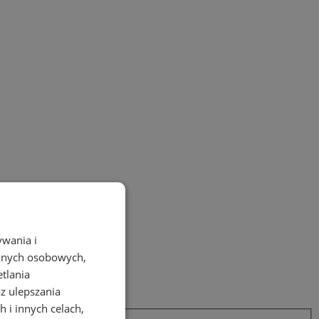
ywania i
danych osobowych,
etlania
az ulepszania
 i innych celach,