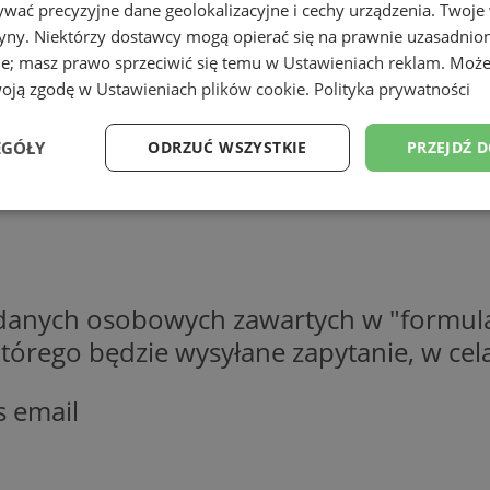
wać precyzyjne dane geolokalizacyjne i cechy urządzenia. Twoje
tryny. Niektórzy dostawcy mogą opierać się na prawnie uzasadnio
ie; masz prawo sprzeciwić się temu w
Ustawieniach reklam
. Może
woją zgodę w
Ustawieniach plików cookie
.
Polityka prywatności
EGÓŁY
ODRZUĆ WSZYSTKIE
PRZEJDŹ 
Wydajność
Targetowanie
Funkcjonalność
Ni
 danych osobowych zawartych w "formula
o którego będzie wysyłane zapytanie, w c
ezbędne
Wydajność
Targetowanie
Funkcjonalność
Niesklasyfikow
s email
ie umożliwiają korzystanie z podstawowych funkcji strony internetowej, takich jak log
Bez niezbędnych plików cookie nie można prawidłowo korzystać ze strony internetowe
Provider
/
Okres
Opis
Domena
przechowywania