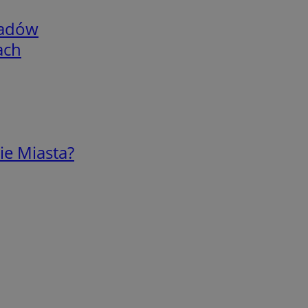
adów
ach
ie Miasta?