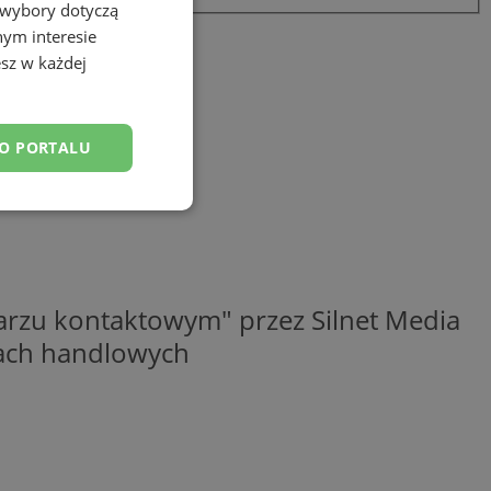
 wybory dotyczą
nym interesie
sz w każdej
DO PORTALU
esklasyfikowane
rzu kontaktowym" przez Silnet Media
elach handlowych
ane
owanie użytkownika i
j.