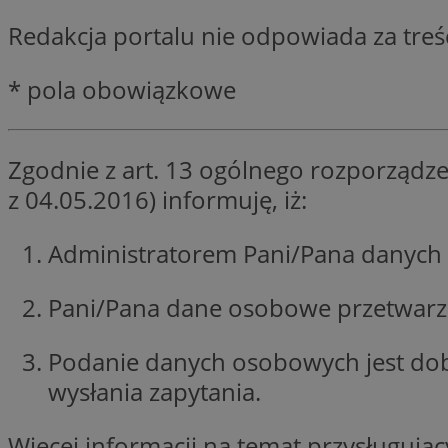
SessID
Redakcja portalu nie odpowiada za tre
QeSessID
MvSessID
* pola obowiązkowe
CookieScriptConse
Zgodnie z art. 13 ogólnego rozporządze
VISITOR_PRIVACY_
z 04.05.2016) informuję, iż:
Administratorem Pani/Pana danych 
Pani/Pana dane osobowe przetwarzan
Nazwa
Nazwa
ustat_jn29ek10jrjhX
Nazwa
Podanie danych osobowych jest do
ustat_age3nve3hm
OAID
IDE
wysłania zapytania.
openstat_8svbs0xb
openstat_gid
Więcej informacji na temat przysługuj