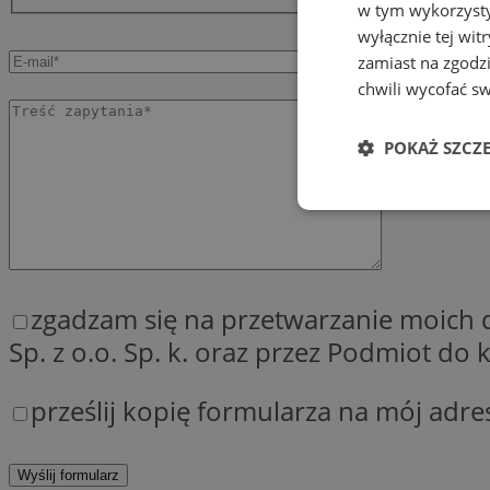
w tym wykorzysty
wyłącznie tej wi
zamiast na zgodz
chwili wycofać s
POKAŻ SZCZ
Niezbędne
zgadzam się na przetwarzanie moich
Sp. z o.o. Sp. k. oraz przez Podmiot d
Ni
prześlij kopię formularza na mój adre
Niezbędne pliki cook
zarządzanie kontem. 
Nazwa