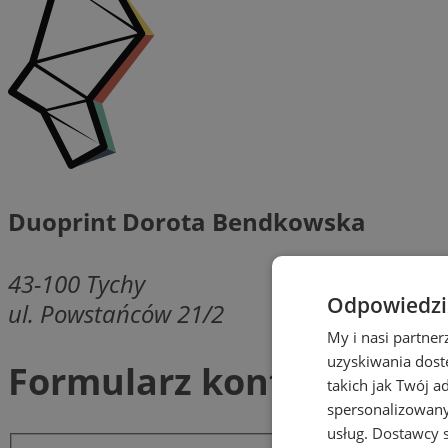
Duoprint Dorota Bendkowska
43-100
Tychy
Odpowiedzia
ul. Powstańców 21/2
My i nasi partne
uzyskiwania dost
Formularz kontaktowy
takich jak Twój a
spersonalizowanyc
usług.
Dostawcy s