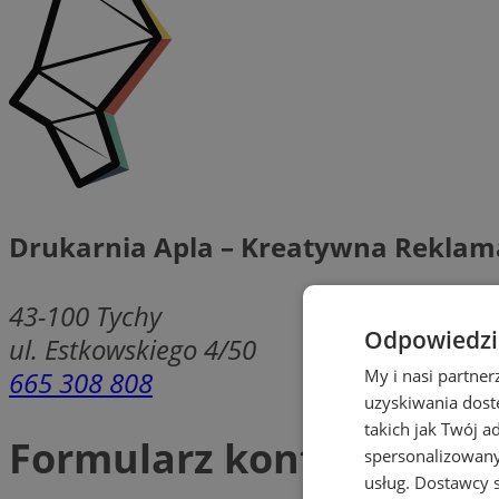
Drukarnia Apla – Kreatywna Reklam
43-100
Tychy
Odpowiedzia
ul. Estkowskiego 4/50
665 308 808
My i nasi partne
uzyskiwania dost
takich jak Twój a
Formularz kontaktowy
spersonalizowanyc
usług.
Dostawcy s