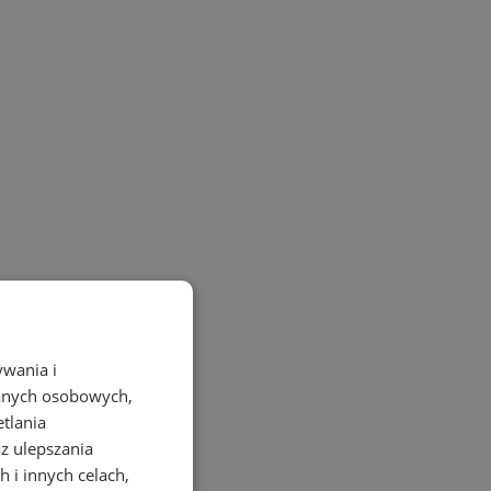
ywania i
danych osobowych,
etlania
az ulepszania
 i innych celach,