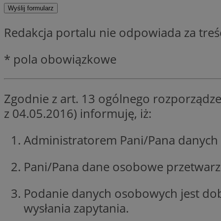
SessID
QeSessID
Redakcja portalu nie odpowiada za tre
MvSessID
CookieScriptConse
* pola obowiązkowe
VISITOR_PRIVACY_
Zgodnie z art. 13 ogólnego rozporządze
z 04.05.2016) informuję, iż:
Administratorem Pani/Pana danych 
Nazwa
Pani/Pana dane osobowe przetwarzan
Nazwa
ustat_jn29ek10jrjhX
Nazwa
ustat_age3nve3hm
OAID
IDE
Podanie danych osobowych jest do
openstat_8svbs0xb
wysłania zapytania.
openstat_gid