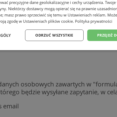
wać precyzyjne dane geolokalizacyjne i cechy urządzenia. Twoje
tryny. Niektórzy dostawcy mogą opierać się na prawnie uzasadnio
ie; masz prawo sprzeciwić się temu w
Ustawieniach reklam
. Może
woją zgodę w
Ustawieniach plików cookie
.
Polityka prywatności
EGÓŁY
ODRZUĆ WSZYSTKIE
PRZEJDŹ 
Wydajność
Targetowanie
Funkcjonalność
Ni
 danych osobowych zawartych w "formula
ezbędne
Wydajność
Targetowanie
Funkcjonalność
Niesklasyfikow
o którego będzie wysyłane zapytanie, w c
ie umożliwiają korzystanie z podstawowych funkcji strony internetowej, takich jak log
Bez niezbędnych plików cookie nie można prawidłowo korzystać ze strony internetowe
s email
Provider
/
Okres
Opis
Domena
przechowywania