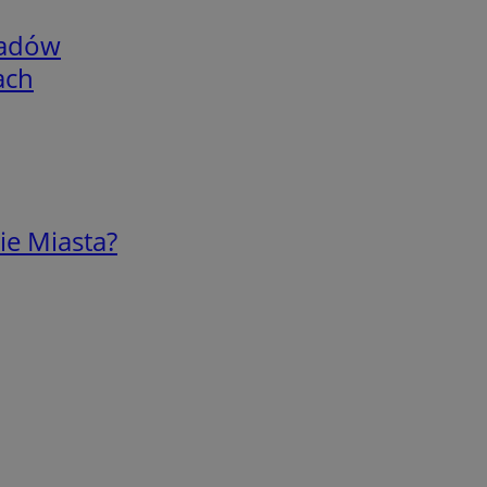
adów
ach
ie Miasta?