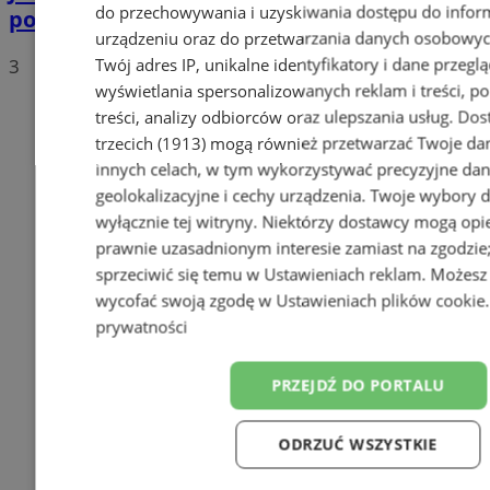
do przechowywania i uzyskiwania dostępu do infor
polskich drogach? Te wyniki Was zaskoczą!
urządzeniu oraz do przetwarzania danych osobowych
Twój adres IP, unikalne identyfikatory i dane przeglą
3
wyświetlania spersonalizowanych reklam i treści, p
treści, analizy odbiorców oraz ulepszania usług.
Dos
trzecich (1913)
mogą również przetwarzać Twoje dan
innych celach, w tym wykorzystywać precyzyjne da
geolokalizacyjne i cechy urządzenia. Twoje wybory 
wyłącznie tej witryny. Niektórzy dostawcy mogą opie
prawnie uzasadnionym interesie zamiast na zgodzi
sprzeciwić się temu w
Ustawieniach reklam
. Możesz
wycofać swoją zgodę w
Ustawieniach plików cookie
prywatności
PRZEJDŹ DO PORTALU
ODRZUĆ WSZYSTKIE