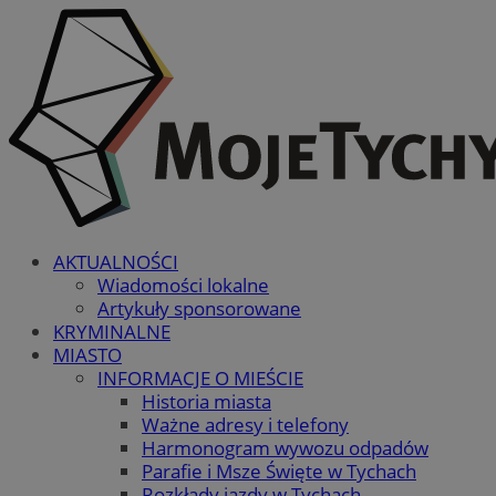
AKTUALNOŚCI
Wiadomości lokalne
Artykuły sponsorowane
KRYMINALNE
MIASTO
INFORMACJE O MIEŚCIE
Historia miasta
Ważne adresy i telefony
Harmonogram wywozu odpadów
Parafie i Msze Święte w Tychach
Rozkłady jazdy w Tychach