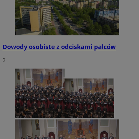
VISITOR_PRIVACY_METADATA
5 miesięcy 4
YouTube
tygodnie
.youtube.com
Dowody osobiste z odciskami palców
2
CookieScriptConsent
4 tygodnie 2 dn
CookieScript
mojetychy.pl