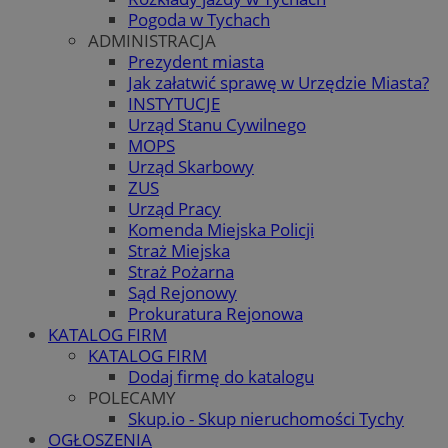
Pogoda w Tychach
ADMINISTRACJA
Prezydent miasta
Jak załatwić sprawę w Urzędzie Miasta?
INSTYTUCJE
Urząd Stanu Cywilnego
MOPS
Urząd Skarbowy
ZUS
Urząd Pracy
Komenda Miejska Policji
Straż Miejska
Straż Pożarna
Sąd Rejonowy
Prokuratura Rejonowa
KATALOG FIRM
KATALOG FIRM
Dodaj firmę do katalogu
POLECAMY
Skup.io - Skup nieruchomości Tychy
OGŁOSZENIA