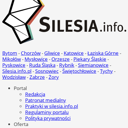
Bytom
-
Chorzów
-
Gliwice
-
Katowice
-
Łaziska Górne
-
Mikołów
-
Mysłowice
-
Orzesze
-
Piekary Śląskie
-
Pyskowice
-
Ruda Śląska
-
Rybnik
-
Siemianowice
-
Silesia.info.pl
-
Sosnowiec
-
Świętochłowice
-
Tychy
-
Wodzisław
-
Zabrze
-
Żory
Portal
Redakcja
Patronat medialny
Praktyki w silesia.info.pl
Regulaminy portalu
Polityka prywatności
Oferta