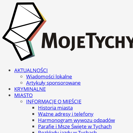
AKTUALNOŚCI
Wiadomości lokalne
Artykuły sponsorowane
KRYMINALNE
MIASTO
INFORMACJE O MIEŚCIE
Historia miasta
Ważne adresy i telefony
Harmonogram wywozu odpadów
Parafie i Msze Święte w Tychach
Rozkłady jazdy w Tychach