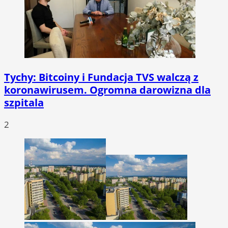
Tychy: Bitcoiny i Fundacja TVS walczą z
koronawirusem. Ogromna darowizna dla
szpitala
2