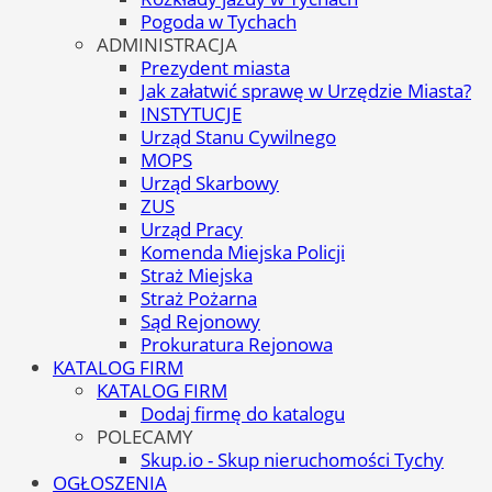
Pogoda w Tychach
ADMINISTRACJA
Prezydent miasta
Jak załatwić sprawę w Urzędzie Miasta?
INSTYTUCJE
Urząd Stanu Cywilnego
MOPS
Urząd Skarbowy
ZUS
Urząd Pracy
Komenda Miejska Policji
Straż Miejska
Straż Pożarna
Sąd Rejonowy
Prokuratura Rejonowa
KATALOG FIRM
KATALOG FIRM
Dodaj firmę do katalogu
POLECAMY
Skup.io - Skup nieruchomości Tychy
OGŁOSZENIA