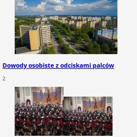
Dowody osobiste z odciskami palców
2