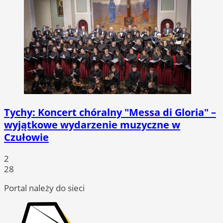
Tychy: Koncert chóralny "Messa di Gloria" –
wyjątkowe wydarzenie muzyczne w
Czułowie
2
28
Portal należy do sieci