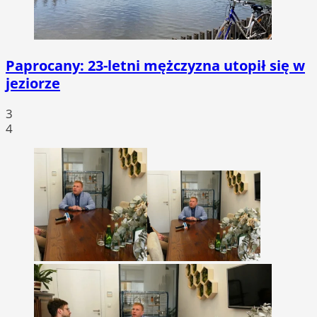
Paprocany: 23-letni mężczyzna utopił się w
jeziorze
3
4