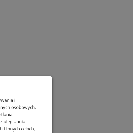
ywania i
danych osobowych,
etlania
az ulepszania
 i innych celach,