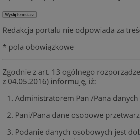
SessID
QeSessID
MvSessID
Redakcja portalu nie odpowiada za tre
__cf_bm
* pola obowiązkowe
VISITOR_PRIVACY_
Zgodnie z art. 13 ogólnego rozporządze
z 04.05.2016) informuję, iż:
CookieScriptConse
Administratorem Pani/Pana danych 
__cf_bm
Pani/Pana dane osobowe przetwarzan
Podanie danych osobowych jest do
Nazwa