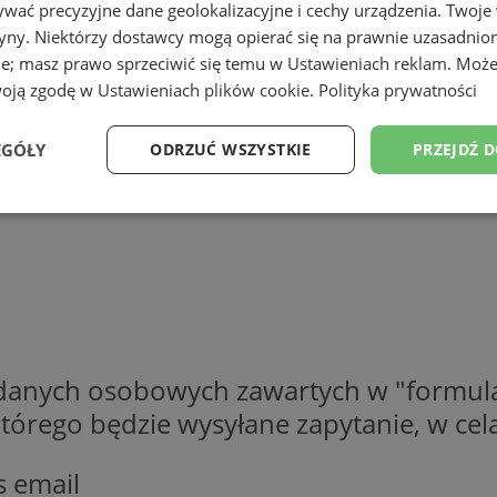
wać precyzyjne dane geolokalizacyjne i cechy urządzenia. Twoje
tryny. Niektórzy dostawcy mogą opierać się na prawnie uzasadnio
ie; masz prawo sprzeciwić się temu w
Ustawieniach reklam
. Może
woją zgodę w
Ustawieniach plików cookie
.
Polityka prywatności
EGÓŁY
ODRZUĆ WSZYSTKIE
PRZEJDŹ 
Wydajność
Targetowanie
Funkcjonalność
Ni
ezbędne
Wydajność
Targetowanie
Funkcjonalność
Niesklasyfikow
 danych osobowych zawartych w "formula
o którego będzie wysyłane zapytanie, w c
ie umożliwiają korzystanie z podstawowych funkcji strony internetowej, takich jak log
Bez niezbędnych plików cookie nie można prawidłowo korzystać ze strony internetowe
Provider
/
Okres
s email
Opis
Domena
przechowywania