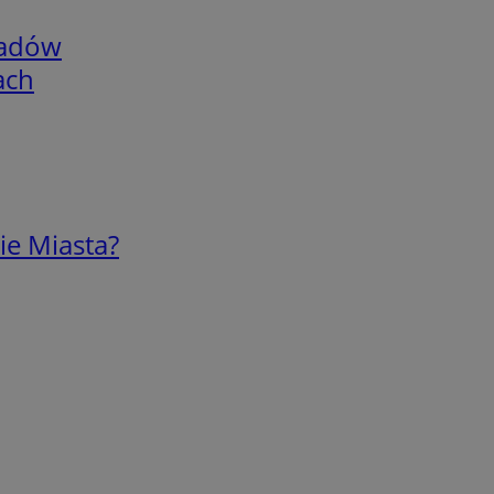
adów
ach
ie Miasta?