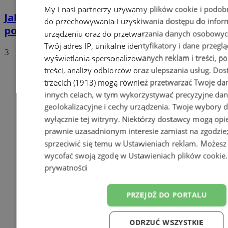
My i nasi partnerzy używamy plików cookie i podob
Jakie auta jeżdżą po tyskich, śląskich i
do przechowywania i uzyskiwania dostępu do infor
polskich drogach? Te wyniki Was zaskoczą!
urządzeniu oraz do przetwarzania danych osobowych
Twój adres IP, unikalne identyfikatory i dane przeglą
3
wyświetlania spersonalizowanych reklam i treści, p
treści, analizy odbiorców oraz ulepszania usług.
Dos
trzecich (1913)
mogą również przetwarzać Twoje dan
innych celach, w tym wykorzystywać precyzyjne da
geolokalizacyjne i cechy urządzenia. Twoje wybory 
wyłącznie tej witryny. Niektórzy dostawcy mogą opie
prawnie uzasadnionym interesie zamiast na zgodzi
sprzeciwić się temu w
Ustawieniach reklam
. Możesz
wycofać swoją zgodę w
Ustawieniach plików cookie
prywatności
PRZEJDŹ DO PORTALU
ODRZUĆ WSZYSTKIE