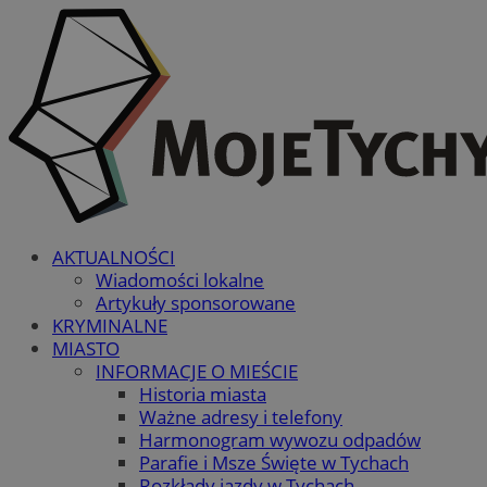
AKTUALNOŚCI
Wiadomości lokalne
Artykuły sponsorowane
KRYMINALNE
MIASTO
INFORMACJE O MIEŚCIE
Historia miasta
Ważne adresy i telefony
Harmonogram wywozu odpadów
Parafie i Msze Święte w Tychach
Rozkłady jazdy w Tychach