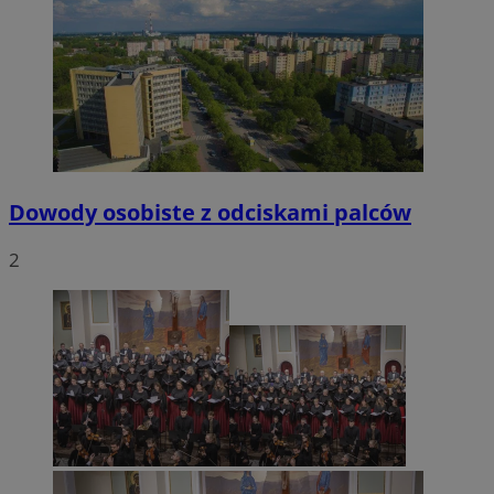
VISITOR_PRIVACY_METADATA
5 miesięcy 4
YouTube
tygodnie
.youtube.com
Dowody osobiste z odciskami palców
2
CookieScriptConsent
4 tygodnie 2 dn
CookieScript
mojetychy.pl