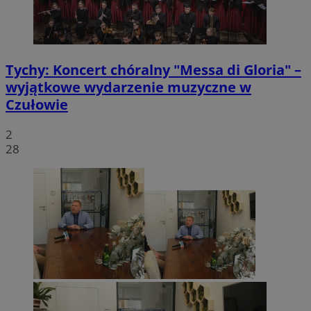
VISITOR_PRIVACY_METADATA
5 miesięcy 4
YouTube
tygodnie
.youtube.com
Tychy: Koncert chóralny "Messa di Gloria" –
wyjątkowe wydarzenie muzyczne w
Czułowie
2
28
CookieScriptConsent
4 tygodnie 2 dn
CookieScript
mojetychy.pl