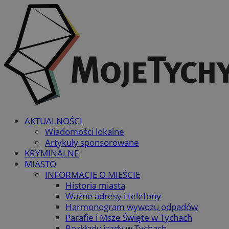
AKTUALNOŚCI
Wiadomości lokalne
Artykuły sponsorowane
KRYMINALNE
MIASTO
INFORMACJE O MIEŚCIE
Historia miasta
Ważne adresy i telefony
Harmonogram wywozu odpadów
Parafie i Msze Święte w Tychach
Rozkłady jazdy w Tychach