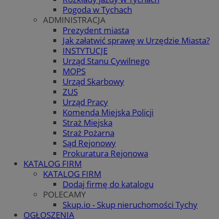
Pogoda w Tychach
ADMINISTRACJA
Prezydent miasta
Jak załatwić sprawę w Urzędzie Miasta?
INSTYTUCJE
Urząd Stanu Cywilnego
MOPS
Urząd Skarbowy
ZUS
Urząd Pracy
Komenda Miejska Policji
Straż Miejska
Straż Pożarna
Sąd Rejonowy
Prokuratura Rejonowa
KATALOG FIRM
KATALOG FIRM
Dodaj firmę do katalogu
POLECAMY
Skup.io - Skup nieruchomości Tychy
OGŁOSZENIA