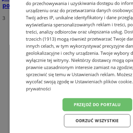
do przechowywania i uzyskiwania dostępu do infor
polskich drogach? Te wyniki Was zaskoczą!
urządzeniu oraz do przetwarzania danych osobowych
Twój adres IP, unikalne identyfikatory i dane przeglą
3
wyświetlania spersonalizowanych reklam i treści, p
treści, analizy odbiorców oraz ulepszania usług.
Dos
trzecich (1913)
mogą również przetwarzać Twoje dan
innych celach, w tym wykorzystywać precyzyjne da
geolokalizacyjne i cechy urządzenia. Twoje wybory 
wyłącznie tej witryny. Niektórzy dostawcy mogą opie
prawnie uzasadnionym interesie zamiast na zgodzi
sprzeciwić się temu w
Ustawieniach reklam
. Możesz
wycofać swoją zgodę w
Ustawieniach plików cookie
prywatności
PRZEJDŹ DO PORTALU
ODRZUĆ WSZYSTKIE