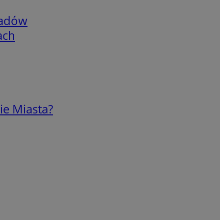
adów
ach
ie Miasta?