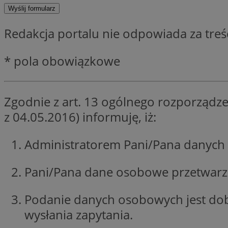
SessID
QeSessID
Redakcja portalu nie odpowiada za tre
MvSessID
CookieScriptConse
* pola obowiązkowe
VISITOR_PRIVACY_
Zgodnie z art. 13 ogólnego rozporządze
z 04.05.2016) informuję, iż:
Administratorem Pani/Pana danych 
Nazwa
Pani/Pana dane osobowe przetwarzan
Nazwa
ustat_jn29ek10jrjhX
Nazwa
ustat_age3nve3hm
OAID
IDE
Podanie danych osobowych jest do
openstat_8svbs0xb
wysłania zapytania.
openstat_gid