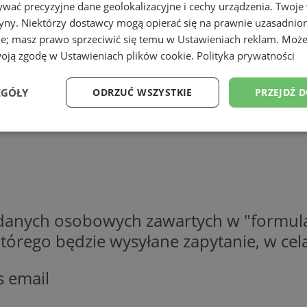
wać precyzyjne dane geolokalizacyjne i cechy urządzenia. Twoje
tryny. Niektórzy dostawcy mogą opierać się na prawnie uzasadnio
ie; masz prawo sprzeciwić się temu w
Ustawieniach reklam
. Może
woją zgodę w
Ustawieniach plików cookie
.
Polityka prywatności
EGÓŁY
ODRZUĆ WSZYSTKIE
PRZEJDŹ 
Wydajność
Targetowanie
Funkcjonalność
Ni
 danych osobowych zawartych w "formula
ezbędne
Wydajność
Targetowanie
Funkcjonalność
Niesklasyfikow
o którego będzie wysyłane zapytanie, w c
ie umożliwiają korzystanie z podstawowych funkcji strony internetowej, takich jak log
Bez niezbędnych plików cookie nie można prawidłowo korzystać ze strony internetowe
s email
Provider
/
Okres
Opis
Domena
przechowywania