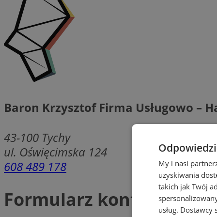
Baron Krzysztof Firma Usługowo – 
43-100
Tychy
Odpowiedzia
ul. Oświęcimska 124
608 489 178
My i nasi partne
uzyskiwania dost
takich jak Twój a
Formularz kontaktowy
spersonalizowanyc
usług.
Dostawcy s