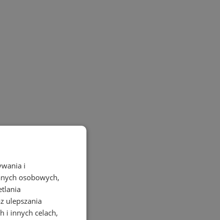
ywania i
danych osobowych,
etlania
az ulepszania
 i innych celach,