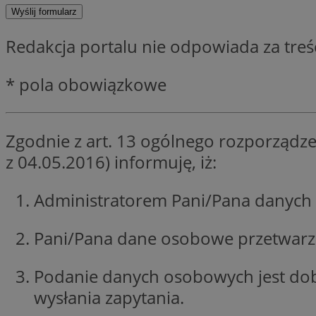
SessID
QeSessID
Redakcja portalu nie odpowiada za tre
MvSessID
CookieScriptConse
* pola obowiązkowe
VISITOR_PRIVACY_
Zgodnie z art. 13 ogólnego rozporządze
z 04.05.2016) informuję, iż:
Administratorem Pani/Pana danych 
Nazwa
Pani/Pana dane osobowe przetwarzan
Nazwa
ustat_jn29ek10jrjhX
Nazwa
ustat_age3nve3hm
OAID
IDE
Podanie danych osobowych jest do
openstat_8svbs0xb
wysłania zapytania.
openstat_gid