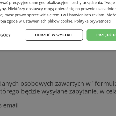
wać precyzyjne dane geolokalizacyjne i cechy urządzenia. Twoje
tryny. Niektórzy dostawcy mogą opierać się na prawnie uzasadnio
ie; masz prawo sprzeciwić się temu w
Ustawieniach reklam
. Może
woją zgodę w
Ustawieniach plików cookie
.
Polityka prywatności
EGÓŁY
ODRZUĆ WSZYSTKIE
PRZEJDŹ 
Wydajność
Targetowanie
Funkcjonalność
Ni
 danych osobowych zawartych w "formula
ezbędne
Wydajność
Targetowanie
Funkcjonalność
Niesklasyfikow
o którego będzie wysyłane zapytanie, w c
ie umożliwiają korzystanie z podstawowych funkcji strony internetowej, takich jak log
Bez niezbędnych plików cookie nie można prawidłowo korzystać ze strony internetowe
s email
Provider
/
Okres
Opis
Domena
przechowywania