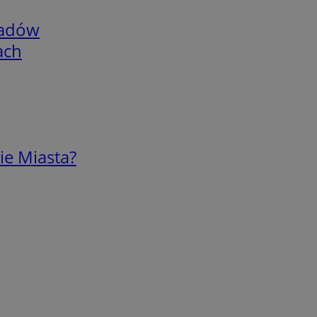
adów
ach
ie Miasta?