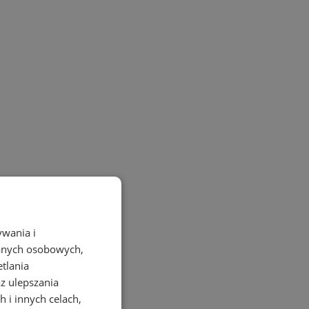
ywania i
danych osobowych,
etlania
az ulepszania
 i innych celach,