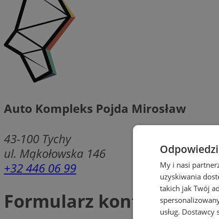
Auto Kompleks Pojda Mirosław
43-100
Tychy
Odpowiedzia
ul. Mąkołowska 146
+32 446 06 99
My i nasi partne
uzyskiwania dost
takich jak Twój a
Formularz kontaktowy
spersonalizowanyc
usług.
Dostawcy s