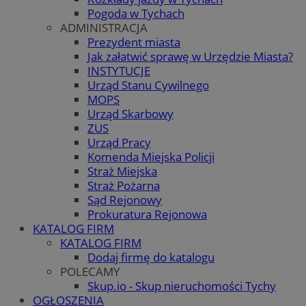
Pogoda w Tychach
ADMINISTRACJA
Prezydent miasta
Jak załatwić sprawę w Urzędzie Miasta?
INSTYTUCJE
Urząd Stanu Cywilnego
MOPS
Urząd Skarbowy
ZUS
Urząd Pracy
Komenda Miejska Policji
Straż Miejska
Straż Pożarna
Sąd Rejonowy
Prokuratura Rejonowa
KATALOG FIRM
KATALOG FIRM
Dodaj firmę do katalogu
POLECAMY
Skup.io - Skup nieruchomości Tychy
OGŁOSZENIA