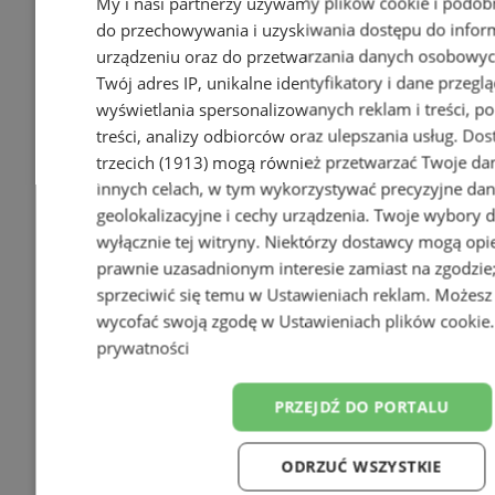
My i nasi partnerzy używamy plików cookie i podob
do przechowywania i uzyskiwania dostępu do infor
urządzeniu oraz do przetwarzania danych osobowych
Twój adres IP, unikalne identyfikatory i dane przeglą
wyświetlania spersonalizowanych reklam i treści, p
treści, analizy odbiorców oraz ulepszania usług.
Dos
trzecich (1913)
mogą również przetwarzać Twoje dan
innych celach, w tym wykorzystywać precyzyjne da
geolokalizacyjne i cechy urządzenia. Twoje wybory 
wyłącznie tej witryny. Niektórzy dostawcy mogą opie
prawnie uzasadnionym interesie zamiast na zgodzi
sprzeciwić się temu w
Ustawieniach reklam
. Możesz
wycofać swoją zgodę w
Ustawieniach plików cookie
prywatności
PRZEJDŹ DO PORTALU
ODRZUĆ WSZYSTKIE