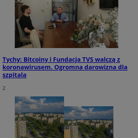
VISITOR_PRIVACY_METADATA
5 miesięcy 4
YouTube
tygodnie
.youtube.com
Tychy: Bitcoiny i Fundacja TVS walczą z
koronawirusem. Ogromna darowizna dla
szpitala
2
CookieScriptConsent
4 tygodnie 2 dn
CookieScript
mojetychy.pl