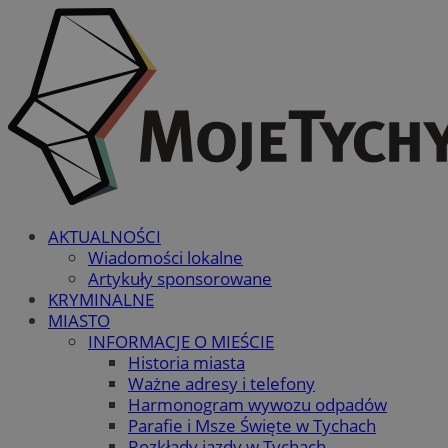
AKTUALNOŚCI
Wiadomości lokalne
Artykuły sponsorowane
KRYMINALNE
MIASTO
INFORMACJE O MIEŚCIE
Historia miasta
Ważne adresy i telefony
Harmonogram wywozu odpadów
Parafie i Msze Święte w Tychach
Rozkłady jazdy w Tychach