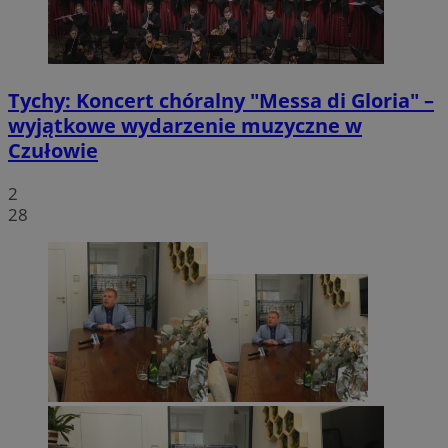
VISITOR_PRIVACY_METADATA
5 miesięcy 4
YouTube
tygodnie
.youtube.com
Tychy: Koncert chóralny "Messa di Gloria" –
wyjątkowe wydarzenie muzyczne w
Czułowie
2
28
CookieScriptConsent
4 tygodnie 2 dn
CookieScript
mojetychy.pl