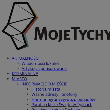
AKTUALNOŚCI
Wiadomości lokalne
Artykuły sponsorowane
KRYMINALNE
MIASTO
INFORMACJE O MIEŚCIE
Historia miasta
Ważne adresy i telefony
Harmonogram wywozu odpadów
Parafie i Msze Święte w Tychach
Rozkłady jazdy w Tychach