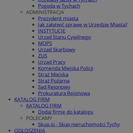
Pogoda w Tychach
ADMINISTRACJA
Prezydent miasta
Jak załatwić sprawę w Urzędzie Miasta?
INSTYTUCJE
Urząd Stanu Cywilnego
MOPS
Urząd Skarbowy
ZUS
Urząd Pracy
Komenda Miejska Policji
Straż Miejska
Straż Pożarna
Sąd Rejonowy
Prokuratura Rejonowa
KATALOG FIRM
KATALOG FIRM
Dodaj firmę do katalogu
POLECAMY
Skup.io - Skup nieruchomości Tychy
OGŁOSZENIA