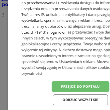
do przechowywania i uzyskiwania dostępu do infor
polskich drogach? Te wyniki Was zaskoczą!
urządzeniu oraz do przetwarzania danych osobowych
Twój adres IP, unikalne identyfikatory i dane przeglą
3
wyświetlania spersonalizowanych reklam i treści, p
treści, analizy odbiorców oraz ulepszania usług.
Dos
trzecich (1913)
mogą również przetwarzać Twoje dan
innych celach, w tym wykorzystywać precyzyjne da
geolokalizacyjne i cechy urządzenia. Twoje wybory 
wyłącznie tej witryny. Niektórzy dostawcy mogą opie
prawnie uzasadnionym interesie zamiast na zgodzi
sprzeciwić się temu w
Ustawieniach reklam
. Możesz
wycofać swoją zgodę w
Ustawieniach plików cookie
prywatności
PRZEJDŹ DO PORTALU
ODRZUĆ WSZYSTKIE