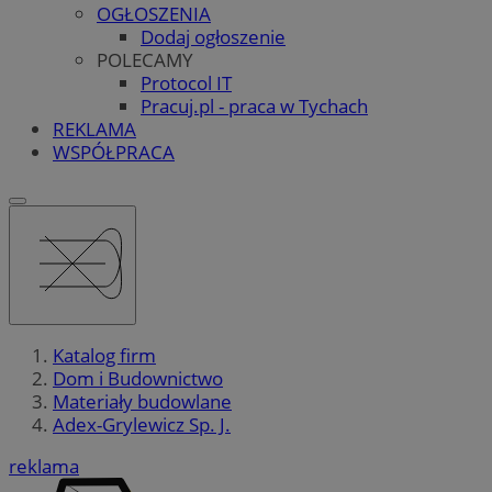
OGŁOSZENIA
Dodaj ogłoszenie
POLECAMY
Protocol IT
Pracuj.pl - praca w Tychach
REKLAMA
WSPÓŁPRACA
Katalog firm
Dom i Budownictwo
Materiały budowlane
Adex-Grylewicz Sp. J.
reklama