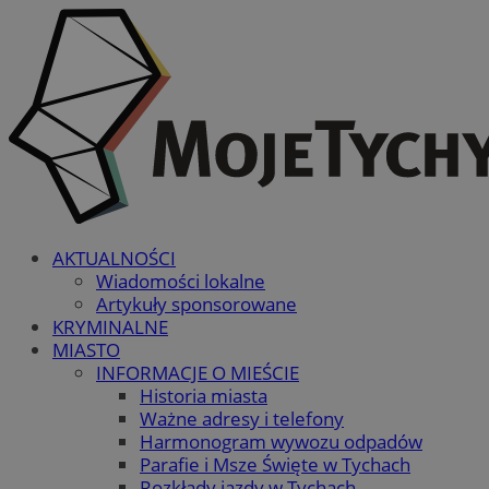
AKTUALNOŚCI
Wiadomości lokalne
Artykuły sponsorowane
KRYMINALNE
MIASTO
INFORMACJE O MIEŚCIE
Historia miasta
Ważne adresy i telefony
Harmonogram wywozu odpadów
Parafie i Msze Święte w Tychach
Rozkłady jazdy w Tychach