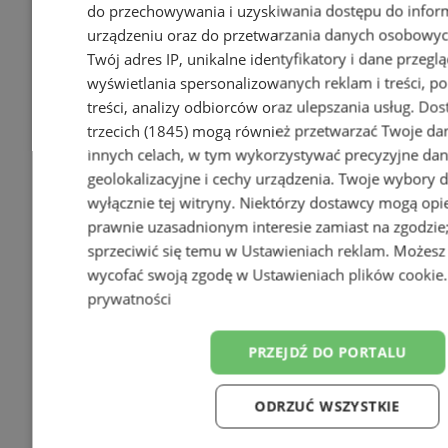
do przechowywania i uzyskiwania dostępu do infor
urządzeniu oraz do przetwarzania danych osobowych
Twój adres IP, unikalne identyfikatory i dane przeglą
wyświetlania spersonalizowanych reklam i treści, p
treści, analizy odbiorców oraz ulepszania usług.
Dos
trzecich (1845)
mogą również przetwarzać Twoje dan
innych celach, w tym wykorzystywać precyzyjne da
geolokalizacyjne i cechy urządzenia. Twoje wybory 
wyłącznie tej witryny. Niektórzy dostawcy mogą opie
prawnie uzasadnionym interesie zamiast na zgodzi
sprzeciwić się temu w
Ustawieniach reklam
. Możesz
wycofać swoją zgodę w
Ustawieniach plików cookie
prywatności
PRZEJDŹ DO PORTALU
ODRZUĆ WSZYSTKIE