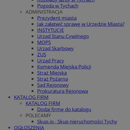
Pogoda w Tychach
ADMINISTRACJA
Prezydent miasta
Jak załatwić sprawę w Urzędzie Miasta?
INSTYTUCJE
Urząd Stanu Cywilnego
MOPS
Urząd Skarbowy
ZUS
Urząd Pracy
Komenda Miejska Policji
Straż Miejska
Straż Pożarna
Sąd Rejonowy
Prokuratura Rejonowa
KATALOG FIRM
KATALOG FIRM
Dodaj firmę do katalogu
POLECAMY
Skup.io - Skup nieruchomości Tychy
OGŁOSZENIA