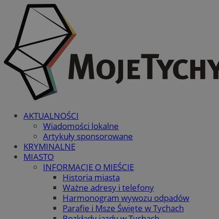
AKTUALNOŚCI
Wiadomości lokalne
Artykuły sponsorowane
KRYMINALNE
MIASTO
INFORMACJE O MIEŚCIE
Historia miasta
Ważne adresy i telefony
Harmonogram wywozu odpadów
Parafie i Msze Święte w Tychach
Rozkłady jazdy w Tychach