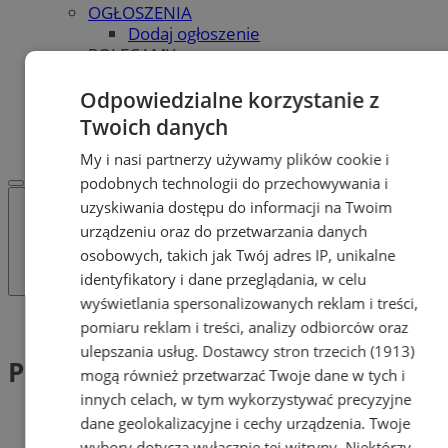
OGŁOSZENIA
Dodaj ogłoszenie
POLECAMY
Protocol IT
Pracuj.pl - praca w Tychach
Odpowiedzialne korzystanie z
REKLAMA
Twoich danych
WSPÓŁPRACA
My i nasi partnerzy używamy plików cookie i
podobnych technologii do przechowywania i
uzyskiwania dostępu do informacji na Twoim
urządzeniu oraz do przetwarzania danych
osobowych, takich jak Twój adres IP, unikalne
identyfikatory i dane przeglądania, w celu
wyświetlania spersonalizowanych reklam i treści,
Tag: Prezydent RP
pomiaru reklam i treści, analizy odbiorców oraz
ulepszania usług.
Dostawcy stron trzecich (1913)
Prezydent RP (1)
mogą również przetwarzać Twoje dane w tych i
innych celach, w tym wykorzystywać precyzyjne
dane geolokalizacyjne i cechy urządzenia. Twoje
wybory dotyczą wyłącznie tej witryny. Niektórzy