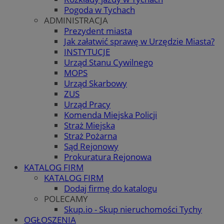
Pogoda w Tychach
ADMINISTRACJA
Prezydent miasta
Jak załatwić sprawę w Urzędzie Miasta?
INSTYTUCJE
Urząd Stanu Cywilnego
MOPS
Urząd Skarbowy
ZUS
Urząd Pracy
Komenda Miejska Policji
Straż Miejska
Straż Pożarna
Sąd Rejonowy
Prokuratura Rejonowa
KATALOG FIRM
KATALOG FIRM
Dodaj firmę do katalogu
POLECAMY
Skup.io - Skup nieruchomości Tychy
OGŁOSZENIA