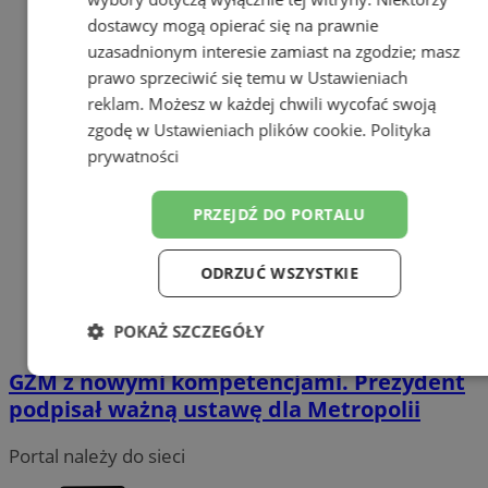
dostawcy mogą opierać się na prawnie
uzasadnionym interesie zamiast na zgodzie; masz
prawo sprzeciwić się temu w
Ustawieniach
reklam
. Możesz w każdej chwili wycofać swoją
zgodę w
Ustawieniach plików cookie
.
Polityka
prywatności
PRZEJDŹ DO PORTALU
ODRZUĆ WSZYSTKIE
POKAŻ SZCZEGÓŁY
GZM z nowymi kompetencjami. Prezydent
Niezbędne
Wydajność
Targetowanie
podpisał ważną ustawę dla Metropolii
Portal należy do sieci
Funkcjonalność
Niesklasyfikowane