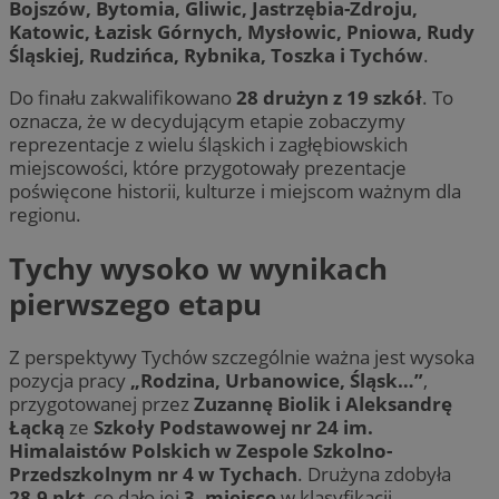
Bojszów, Bytomia, Gliwic, Jastrzębia-Zdroju,
Katowic, Łazisk Górnych, Mysłowic, Pniowa, Rudy
Śląskiej, Rudzińca, Rybnika, Toszka i Tychów
.
Do finału zakwalifikowano
28 drużyn z 19 szkół
. To
oznacza, że w decydującym etapie zobaczymy
reprezentacje z wielu śląskich i zagłębiowskich
miejscowości, które przygotowały prezentacje
poświęcone historii, kulturze i miejscom ważnym dla
regionu.
Tychy wysoko w wynikach
pierwszego etapu
Z perspektywy Tychów szczególnie ważna jest wysoka
pozycja pracy
„Rodzina, Urbanowice, Śląsk…”
,
przygotowanej przez
Zuzannę Biolik i Aleksandrę
Łącką
ze
Szkoły Podstawowej nr 24 im.
Himalaistów Polskich w Zespole Szkolno-
Przedszkolnym nr 4 w Tychach
. Drużyna zdobyła
28,9 pkt
, co dało jej
3. miejsce
w klasyfikacji