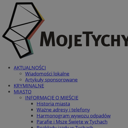
AKTUALNOŚCI
Wiadomości lokalne
Artykuły sponsorowane
KRYMINALNE
MIASTO
INFORMACJE O MIEŚCIE
Historia miasta
Ważne adresy i telefony
Harmonogram wywozu odpadów
Parafie i Msze Święte w Tychach
Rozkłady jazdy w Tychach