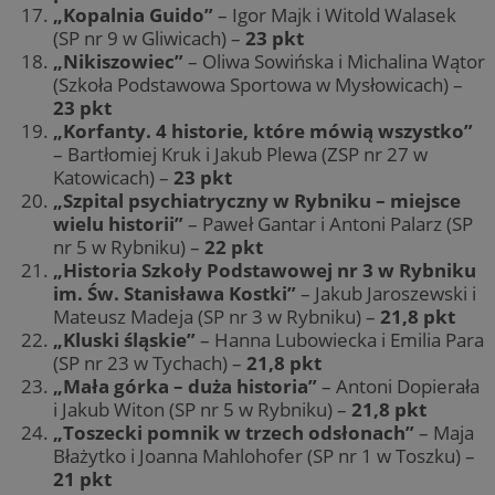
„Kopalnia Guido”
– Igor Majk i Witold Walasek
(SP nr 9 w Gliwicach) –
23 pkt
„Nikiszowiec”
– Oliwa Sowińska i Michalina Wątor
(Szkoła Podstawowa Sportowa w Mysłowicach) –
23 pkt
„Korfanty. 4 historie, które mówią wszystko”
– Bartłomiej Kruk i Jakub Plewa (ZSP nr 27 w
Katowicach) –
23 pkt
„Szpital psychiatryczny w Rybniku – miejsce
wielu historii”
– Paweł Gantar i Antoni Palarz (SP
nr 5 w Rybniku) –
22 pkt
„Historia Szkoły Podstawowej nr 3 w Rybniku
im. Św. Stanisława Kostki”
– Jakub Jaroszewski i
Mateusz Madeja (SP nr 3 w Rybniku) –
21,8 pkt
„Kluski śląskie”
– Hanna Lubowiecka i Emilia Para
(SP nr 23 w Tychach) –
21,8 pkt
„Mała górka – duża historia”
– Antoni Dopierała
i Jakub Witon (SP nr 5 w Rybniku) –
21,8 pkt
„Toszecki pomnik w trzech odsłonach”
– Maja
Błażytko i Joanna Mahlohofer (SP nr 1 w Toszku) –
21 pkt