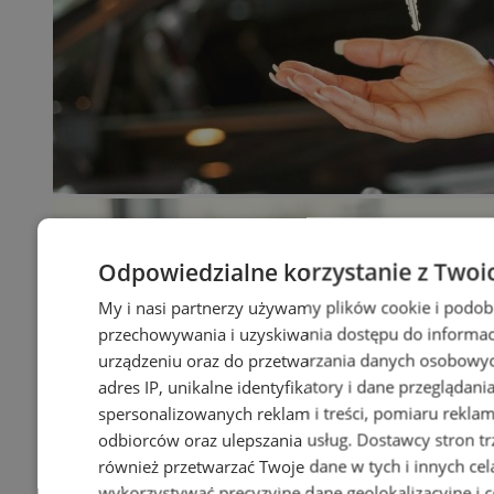
Odpowiedzialne korzystanie z Twoi
My i nasi partnerzy używamy plików cookie i podob
przechowywania i uzyskiwania dostępu do informac
urządzeniu oraz do przetwarzania danych osobowych
adres IP, unikalne identyfikatory i dane przeglądani
spersonalizowanych reklam i treści, pomiaru reklam i
odbiorców oraz ulepszania usług.
Dostawcy stron tr
również przetwarzać Twoje dane w tych i innych cel
wykorzystywać precyzyjne dane geolokalizacyjne i c