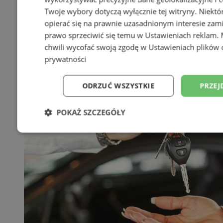
Twoje wybory dotyczą wyłącznie tej witryny. Niekt
opierać się na prawnie uzasadnionym interesie zami
prawo sprzeciwić się temu w
Ustawieniach reklam
.
chwili wycofać swoją zgodę w
Ustawieniach plików 
prywatności
ODRZUĆ WSZYSTKIE
PRZEJ
POKAŻ SZCZEGÓŁY
Niezbędne
Wydajność
Targetowani
Niesklasyfikowane