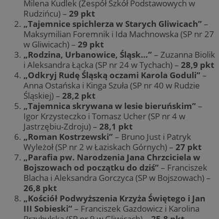
Milena Kudlek (Zespół Szkół Podstawowych w
Rudzińcu) –
29 pkt
„Tajemnice spichlerza w Starych Gliwicach”
–
Maksymilian Foremnik i Ida Machnowska (SP nr 27
w Gliwicach) –
29 pkt
„Rodzina, Urbanowice, Śląsk…”
– Zuzanna Biolik
i Aleksandra Łącka (SP nr 24 w Tychach) –
28,9 pkt
„Odkryj Rudę Śląską oczami Karola Goduli”
–
Anna Ostańska i Kinga Szuła (SP nr 40 w Rudzie
Śląskiej) –
28,2 pkt
„Tajemnica skrywana w lesie bieruńskim”
–
Igor Krzysteczko i Tomasz Ucher (SP nr 4 w
Jastrzębiu-Zdroju) –
28,1 pkt
„Roman Kostrzewski”
– Bruno Just i Patryk
Wyleżoł (SP nr 2 w Łaziskach Górnych) –
27 pkt
„Parafia pw. Narodzenia Jana Chrzciciela w
Bojszowach od początku do dziś”
– Franciszek
Blacha i Aleksandra Gorczyca (SP w Bojszowach) –
26,8 pkt
„Kościół Podwyższenia Krzyża Świętego i Jan
III Sobieski”
– Franciszek Gazdowicz i Karolina
Przybylska (SP nr 9 w Gliwicach) –
25,8 pkt