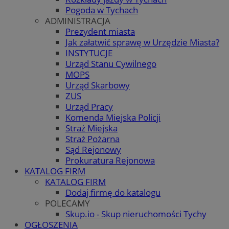
Pogoda w Tychach
ADMINISTRACJA
Prezydent miasta
Jak załatwić sprawę w Urzędzie Miasta?
INSTYTUCJE
Urząd Stanu Cywilnego
MOPS
Urząd Skarbowy
ZUS
Urząd Pracy
Komenda Miejska Policji
Straż Miejska
Straż Pożarna
Sąd Rejonowy
Prokuratura Rejonowa
KATALOG FIRM
KATALOG FIRM
Dodaj firmę do katalogu
POLECAMY
Skup.io - Skup nieruchomości Tychy
OGŁOSZENIA