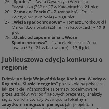
„Spodek”
– Agata Gawełczyk i Weronika
Przystalska (ZSP nr 27 w Katowicach) –
21 pkt
„Zamek w Toszku”
– Zuzanna Król i Emilia
Polczyk (SP w Pniowie) –
20,8 pkt
„Wieża spadochronowa”
– Tomasz Bronkowski i
Marcin Bzomowski (ZSP nr 4 w Katowicach) –
19,8
pkt
„Ocalić od zapomnienia… Wieża
Spadochronowa”
– Franciszek Liszka i Zofia
Liszka (SP nr 21 w Katowicach) –
17,6 pkt
Jubileuszowa edycja konkursu o
regionie
Dziesiąta edycja
Wojewódzkiego Konkursu Wiedzy o
Regionie „Silesia Incognita”
po raz kolejny pokazała,
jak szerokie i różnorodne są tematy podejmowane
przez uczniów. Wśród finałowych prezentacji znalazły
się zarówno materiały poświęcone
lokalnym
zabytkom i miejscom pamięci
, jak i projektom