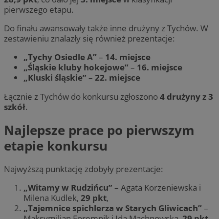
pierwszego etapu.
Do finału awansowały także inne drużyny z Tychów. W
zestawieniu znalazły się również prezentacje:
„Tychy Osiedle A”
–
14. miejsce
„Śląskie kluby hokejowe”
–
16. miejsce
„Kluski śląskie”
–
22. miejsce
Łącznie z Tychów do konkursu zgłoszono
4 drużyny z 3
szkół
.
Najlepsze prace po pierwszym
etapie konkursu
Najwyższą punktację zdobyły prezentacje:
„Witamy w Rudzińcu”
– Agata Korzeniewska i
Milena Kudlek,
29 pkt
,
„Tajemnice spichlerza w Starych Gliwicach”
–
Maksymilian Foremnik i Ida Machnowska,
29 pkt
,