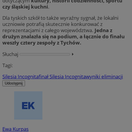
dotyczącym
kultury, historii codzienności, sportu
czy śląskiej kuchni
.
Dla tyskich szkół to także wyraźny sygnał, że lokalni
uczniowie potrafią skutecznie konkurować z
reprezentacjami z całego województwa.
Jedna z
drużyn znalazła się na podium, a łącznie do finału
weszły cztery zespoły z Tychów.
Słuchaj
⏵︎
Tagi:
Silesia Incognita
finał Silesia Incognita
wyniki eliminacji
Udostępnij
Ewa Kurpas