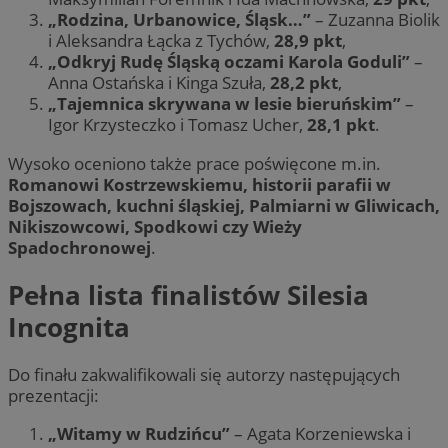
„Rodzina, Urbanowice, Śląsk…”
– Zuzanna Biolik
i Aleksandra Łącka z Tychów,
28,9 pkt
,
„Odkryj Rudę Śląską oczami Karola Goduli”
–
Anna Ostańska i Kinga Szuła,
28,2 pkt
,
„Tajemnica skrywana w lesie bieruńskim”
–
Igor Krzysteczko i Tomasz Ucher,
28,1 pkt
.
Wysoko oceniono także prace poświęcone m.in.
Romanowi Kostrzewskiemu, historii parafii w
Bojszowach, kuchni śląskiej, Palmiarni w Gliwicach,
Nikiszowcowi, Spodkowi czy Wieży
Spadochronowej
.
Pełna lista finalistów Silesia
Incognita
Do finału zakwalifikowali się autorzy następujących
prezentacji:
„Witamy w Rudzińcu”
– Agata Korzeniewska i