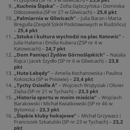
„Kuchnia Śląska”
– Zofia Gębczyńska i Dominika
Odoszewska (SP nr 27 w Gliwicach) –
25,6 pkt
„Palmiarnia w Gliwicach”
– Julia Baran i Marta
Bregulla (Zespół Szkół Podstawowych w Rudzińcu)
–
25,4 pkt
„Sztuka i kultura wychodzi na plac Katowic”
–
Julia Halama i Emilia Kubera (ZSP nr 4 w
Katowicach) –
24,7 pkt
„Dom Pamięci Żydów Górnośląskich”
– Natalia
Rajca i Jacek Szydło (SP nr 6 w Gliwicach) –
23,8
pkt
„Huta Łabędy”
– Amelia Kochanowska i Paulina
Kokoszka (SP w Pniowie) –
23,4 pkt
„Tychy Osiedle A”
– Wojciech Wojtysiak i Olivier
Zięba (SP nr 21 w Tychach) –
23,3 pkt
„Historia sportu w moim mieście”
– Wojciech
Barakowski i Michał Kwiatkowski (SP nr 46 w
Bytomiu) –
23,3 pkt
„Śląskie kluby hokejowe”
– Michał Grzywacz i
Franciszek Szkatulski (SP nr 23 w Tychach) –
23,2
pkt