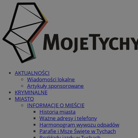
AKTUALNOŚCI
Wiadomości lokalne
Artykuły sponsorowane
KRYMINALNE
MIASTO
INFORMACJE O MIEŚCIE
Historia miasta
Ważne adresy i telefony
Harmonogram wywozu odpadów
Parafie i Msze Święte w Tychach
Rozkłady jazdy w Tychach