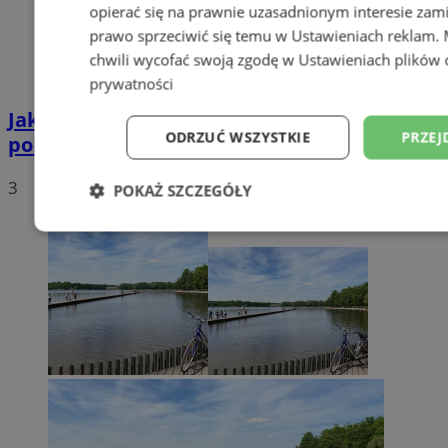
opierać się na prawnie uzasadnionym interesie zami
prawo sprzeciwić się temu w
Ustawieniach reklam
.
chwili wycofać swoją zgodę w
Ustawieniach plików 
prywatności
Jakie auta jeżdżą po tyskich, śląskich i
ODRZUĆ WSZYSTKIE
PRZEJ
polskich drogach? Te wyniki Was zaskoczą!
3
POKAŻ SZCZEGÓŁY
Niezbędne
Wydajność
Targetowani
Niesklasyfikowane