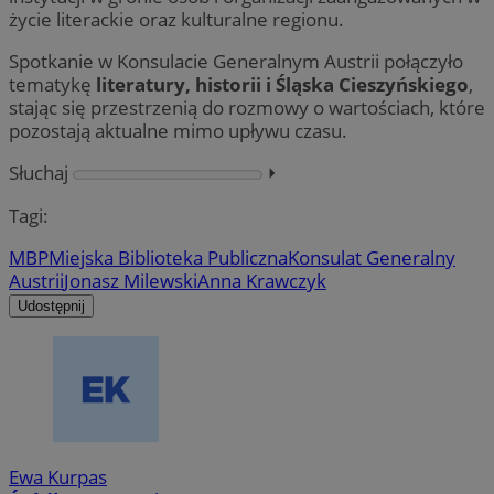
życie literackie oraz kulturalne regionu.
Spotkanie w Konsulacie Generalnym Austrii połączyło
tematykę
literatury, historii i Śląska Cieszyńskiego
,
stając się przestrzenią do rozmowy o wartościach, które
pozostają aktualne mimo upływu czasu.
Słuchaj
⏵︎
Tagi:
MBP
Miejska Biblioteka Publiczna
Konsulat Generalny
Austrii
Jonasz Milewski
Anna Krawczyk
Udostępnij
Ewa Kurpas