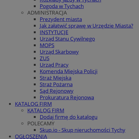
Pogoda w Tychach
ADMINISTRACJA
Prezydent miasta
Jak załatwić sprawę w Urzędzie Miasta?
INSTYTUCJE
Urząd Stanu Cywilnego
MOPS
Urząd Skarbowy
ZUS
Urząd Pracy
Komenda Miejska Policji
Straż Miejska
Straż Pożarna
Sąd Rejonowy
Prokuratura Rejonowa
KATALOG FIRM
KATALOG FIRM
Dodaj firmę do katalogu
POLECAMY
Skup.io - Skup nieruchomości Tychy
OGŁOSZENIA