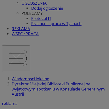
OGŁOSZENIA
Dodaj ogłoszenie
POLECAMY
Protocol IT
Pracuj.pl - praca w Tychach
REKLAMA
WSPÓŁPRACA
Wiadomości lokalne
Dyrektor Miejskiej Biblioteki Publicznej na
wyjątkowym spotkaniu w Konsulacie Generalnym
Austrii
reklama