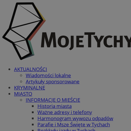
AKTUALNOŚCI
Wiadomości lokalne
Artykuły sponsorowane
KRYMINALNE
MIASTO
INFORMACJE O MIEŚCIE
Historia miasta
Ważne adresy i telefony
Harmonogram wywozu odpadów
Parafie i Msze Święte w Tychach
Rozkłady jazdy w Tychach