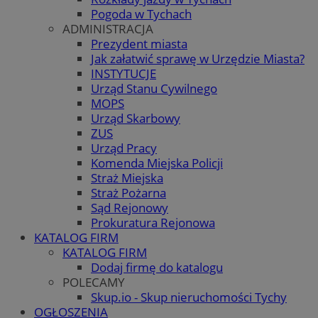
Pogoda w Tychach
ADMINISTRACJA
Prezydent miasta
Jak załatwić sprawę w Urzędzie Miasta?
INSTYTUCJE
Urząd Stanu Cywilnego
MOPS
Urząd Skarbowy
ZUS
Urząd Pracy
Komenda Miejska Policji
Straż Miejska
Straż Pożarna
Sąd Rejonowy
Prokuratura Rejonowa
KATALOG FIRM
KATALOG FIRM
Dodaj firmę do katalogu
POLECAMY
Skup.io - Skup nieruchomości Tychy
OGŁOSZENIA