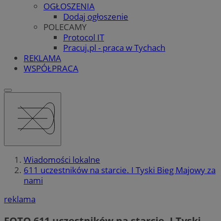
OGŁOSZENIA
Dodaj ogłoszenie
POLECAMY
Protocol IT
Pracuj.pl - praca w Tychach
REKLAMA
WSPÓŁPRACA
Wiadomości lokalne
611 uczestników na starcie. I Tyski Bieg Majowy za
nami
reklama
FOTO
611 uczestników na starcie. I Tyski