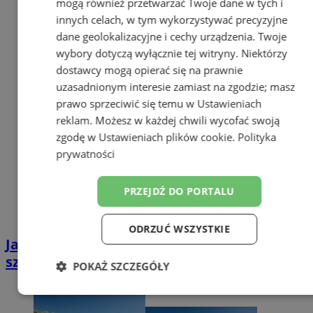
mogą również przetwarzać Twoje dane w tych i
innych celach, w tym wykorzystywać precyzyjne
dane geolokalizacyjne i cechy urządzenia. Twoje
wybory dotyczą wyłącznie tej witryny. Niektórzy
dostawcy mogą opierać się na prawnie
uzasadnionym interesie zamiast na zgodzie; masz
prawo sprzeciwić się temu w
Ustawieniach
reklam
. Możesz w każdej chwili wycofać swoją
zgodę w
Ustawieniach plików cookie
.
Polityka
prywatności
PRZEJDŹ DO PORTALU
ODRZUĆ WSZYSTKIE
Jak skorzystać z dofinansowania na
szkolenia z zakresu zielonej gospodarki?
POKAŻ SZCZEGÓŁY
Niezbędne
Wydajność
Targetowanie