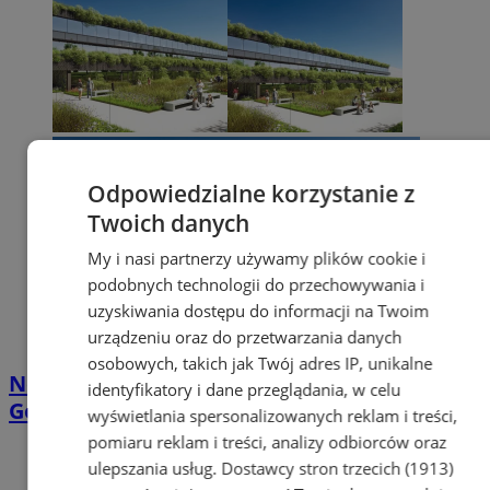
Odpowiedzialne korzystanie z
Twoich danych
My i nasi partnerzy używamy plików cookie i
podobnych technologii do przechowywania i
uzyskiwania dostępu do informacji na Twoim
urządzeniu oraz do przetwarzania danych
osobowych, takich jak Twój adres IP, unikalne
Nowy projekt w Tychach: HUB Zielonej
identyfikatory i dane przeglądania, w celu
Gospodarki na al. Piłsudskiego
wyświetlania spersonalizowanych reklam i treści,
pomiaru reklam i treści, analizy odbiorców oraz
ulepszania usług.
Dostawcy stron trzecich (1913)