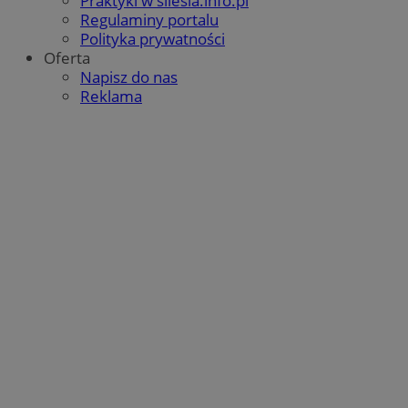
Praktyki w silesia.info.pl
Regulaminy portalu
Polityka prywatności
Oferta
Napisz do nas
Reklama
CookieScriptConsent
4 tygodnie 2 dni
CookieScript
mojetychy.pl