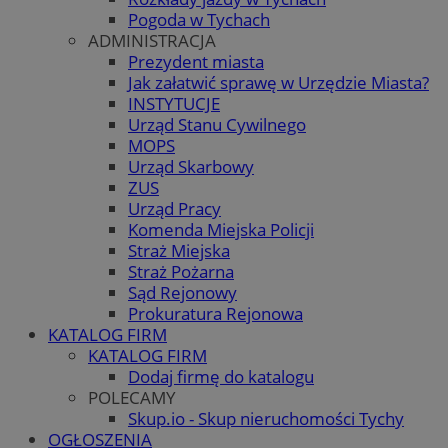
Pogoda w Tychach
ADMINISTRACJA
Prezydent miasta
Jak załatwić sprawę w Urzędzie Miasta?
INSTYTUCJE
Urząd Stanu Cywilnego
MOPS
Urząd Skarbowy
ZUS
Urząd Pracy
Komenda Miejska Policji
Straż Miejska
Straż Pożarna
Sąd Rejonowy
Prokuratura Rejonowa
KATALOG FIRM
KATALOG FIRM
Dodaj firmę do katalogu
POLECAMY
Skup.io - Skup nieruchomości Tychy
OGŁOSZENIA