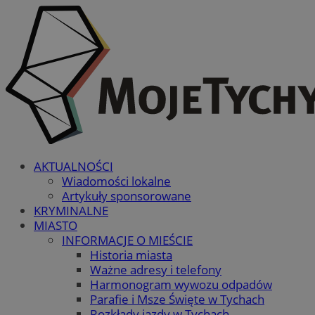
AKTUALNOŚCI
Wiadomości lokalne
Artykuły sponsorowane
KRYMINALNE
MIASTO
INFORMACJE O MIEŚCIE
Historia miasta
Ważne adresy i telefony
Harmonogram wywozu odpadów
Parafie i Msze Święte w Tychach
Rozkłady jazdy w Tychach