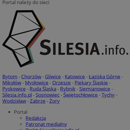
Portal należy do sieci
QeSessID
mojetychy.pl
1 rok
MvSessID
mojetychy.pl
1 rok
__cf_bm
30 minut
Cloudflare
Inc.
.x.com
Bytom
-
Chorzów
-
Gliwice
-
Katowice
-
Łaziska Górne
-
Mikołów
-
Mysłowice
-
Orzesze
-
Piekary Śląskie
-
Pyskowice
-
Ruda Śląska
-
Rybnik
-
Siemianowice
-
Silesia.info.pl
-
Sosnowiec
-
Świętochłowice
-
Tychy
-
Wodzisław
-
Zabrze
-
Żory
Portal
Redakcja
VISITOR_PRIVACY_METADATA
5 miesięcy 4
YouTube
Google Privacy Policy
tygodnie
.youtube.com
Patronat medialny