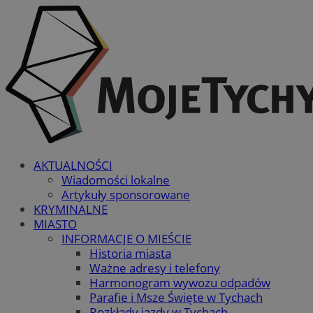
AKTUALNOŚCI
Wiadomości lokalne
Artykuły sponsorowane
KRYMINALNE
MIASTO
INFORMACJE O MIEŚCIE
Historia miasta
Ważne adresy i telefony
Harmonogram wywozu odpadów
Parafie i Msze Święte w Tychach
Rozkłady jazdy w Tychach