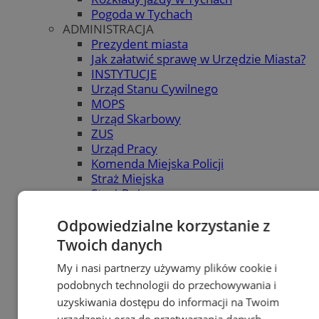
Pogoda w Tychach
ADMINISTRACJA
Prezydent miasta
Jak załatwić sprawę w Urzędzie Miasta?
INSTYTUCJE
Urząd Stanu Cywilnego
MOPS
Urząd Skarbowy
ZUS
Urząd Pracy
Komenda Miejska Policji
Straż Miejska
Straż Pożarna
Sąd Rejonowy
Prokuratura Rejonowa
Odpowiedzialne korzystanie z
KATALOG FIRM
Twoich danych
KATALOG FIRM
Dodaj firmę do katalogu
My i nasi partnerzy używamy plików cookie i
POLECAMY
podobnych technologii do przechowywania i
Skup.io - Skup nieruchomości Tychy
uzyskiwania dostępu do informacji na Twoim
OGŁOSZENIA