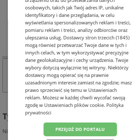
urządzeniu oraz do przetwarzania danych
OGŁOSZENIA
osobowych, takich jak Twój adres IP, unikalne
Dodaj ogłoszenie
identyfikatory i dane przeglądania, w celu
POLECAMY
wyświetlania spersonalizowanych reklam i treści,
Protocol IT
Pracuj.pl - praca w Tychach
pomiaru reklam i treści, analizy odbiorców oraz
REKLAMA
ulepszania usług.
Dostawcy stron trzecich (1845)
WSPÓŁPRACA
mogą również przetwarzać Twoje dane w tych i
innych celach, w tym wykorzystywać precyzyjne
dane geolokalizacyjne i cechy urządzenia. Twoje
wybory dotyczą wyłącznie tej witryny. Niektórzy
dostawcy mogą opierać się na prawnie
uzasadnionym interesie zamiast na zgodzie; masz
prawo sprzeciwić się temu w
Ustawieniach
reklam
. Możesz w każdej chwili wycofać swoją
Tag: Tyszanie
zgodę w
Ustawieniach plików cookie
.
Polityka
prywatności
Tyszanie
PRZEJDŹ DO PORTALU
Nie znaleziono postów.