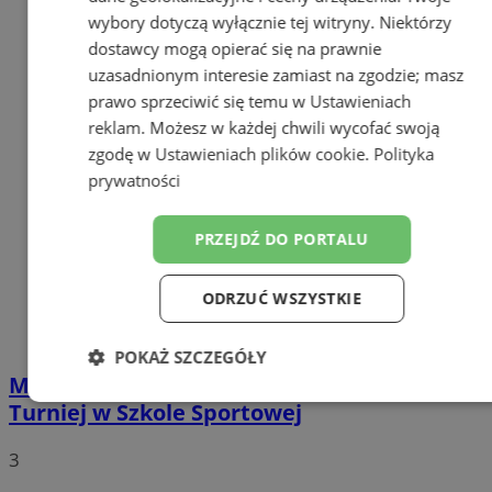
wybory dotyczą wyłącznie tej witryny. Niektórzy
dostawcy mogą opierać się na prawnie
uzasadnionym interesie zamiast na zgodzie; masz
prawo sprzeciwić się temu w
Ustawieniach
reklam
. Możesz w każdej chwili wycofać swoją
zgodę w
Ustawieniach plików cookie
.
Polityka
prywatności
PRZEJDŹ DO PORTALU
ODRZUĆ WSZYSTKIE
POKAŻ SZCZEGÓŁY
Młodzi koszykarze MU10 zagrali w Tychach.
Niezbędne
Wydajność
Targetowanie
Turniej w Szkole Sportowej
3
Funkcjonalność
Niesklasyfikowane