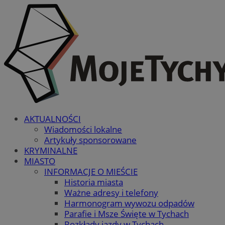
AKTUALNOŚCI
Wiadomości lokalne
Artykuły sponsorowane
KRYMINALNE
MIASTO
INFORMACJE O MIEŚCIE
Historia miasta
Ważne adresy i telefony
Harmonogram wywozu odpadów
Parafie i Msze Święte w Tychach
Rozkłady jazdy w Tychach