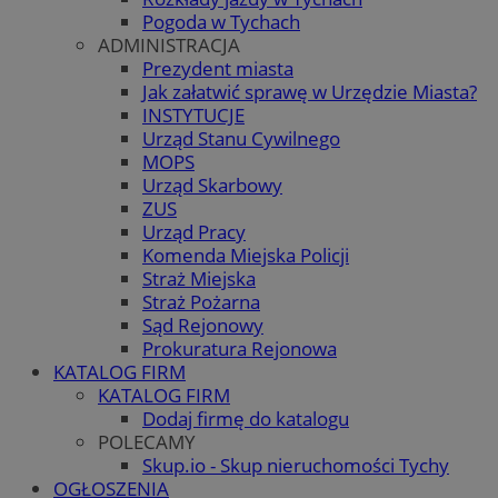
Pogoda w Tychach
ADMINISTRACJA
Prezydent miasta
Jak załatwić sprawę w Urzędzie Miasta?
INSTYTUCJE
Urząd Stanu Cywilnego
MOPS
Urząd Skarbowy
ZUS
Urząd Pracy
Komenda Miejska Policji
Straż Miejska
Straż Pożarna
Sąd Rejonowy
Prokuratura Rejonowa
KATALOG FIRM
KATALOG FIRM
Dodaj firmę do katalogu
POLECAMY
Skup.io - Skup nieruchomości Tychy
OGŁOSZENIA