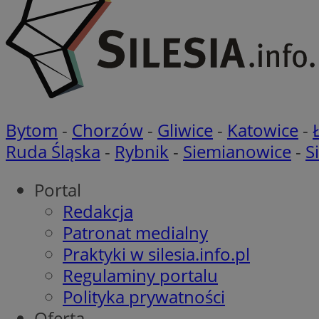
openstat_gid
__gpi
test_cookie
YSC
_ga_MG4479S3YN
__Secure-
Bytom
-
Chorzów
-
Gliwice
-
Katowice
-
ustat_gid
ROLLOUT_TOKEN
Ruda Śląska
-
Rybnik
-
Siemianowice
-
S
Portal
__gads
_clsk
Redakcja
Patronat medialny
VISITOR_INFO1_LIV
Praktyki w silesia.info.pl
_ga
Regulaminy portalu
Polityka prywatności
_fbp
Oferta