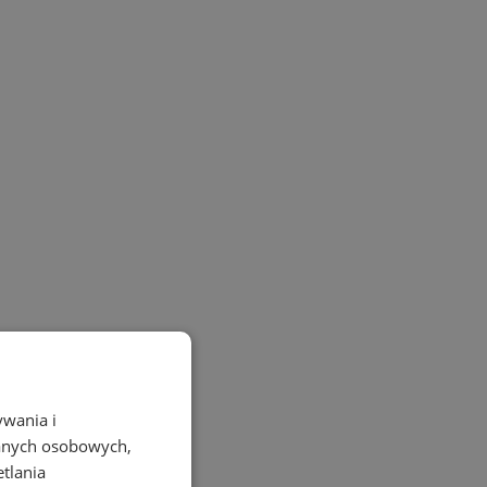
ywania i
danych osobowych,
etlania