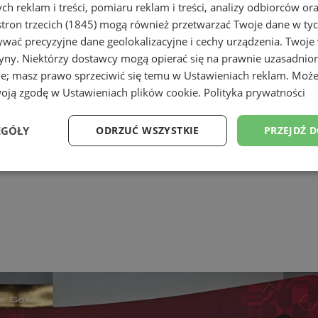
h reklam i treści, pomiaru reklam i treści, analizy odbiorców or
tron trzecich (1845)
mogą również przetwarzać Twoje dane w tych
wać precyzyjne dane geolokalizacyjne i cechy urządzenia. Twoje
tryny. Niektórzy dostawcy mogą opierać się na prawnie uzasadnio
ie; masz prawo sprzeciwić się temu w
Ustawieniach reklam
. Może
woją zgodę w
Ustawieniach plików cookie
.
Polityka prywatności
EGÓŁY
ODRZUĆ WSZYSTKIE
PRZEJDŹ 
Wydajność
Targetowanie
Funkcjonalność
Ni
ezbędne
Wydajność
Targetowanie
Funkcjonalność
Niesklasyfikow
ie umożliwiają korzystanie z podstawowych funkcji strony internetowej, takich jak log
Bez niezbędnych plików cookie nie można prawidłowo korzystać ze strony internetowe