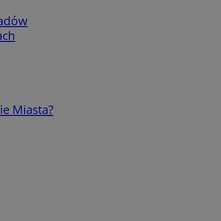
adów
ach
ie Miasta?