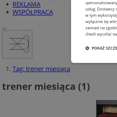
REKLAMA
spersonalizowanyc
usług.
Dostawcy s
WSPÓŁPRACA
w tym wykorzysty
wyłącznie tej wi
zamiast na zgodz
chwili wycofać s
POKAŻ SZCZ
Niezbędne
Tag: trener miesiąca
trener miesiąca (1)
Ni
Niezbędne pliki cook
zarządzanie kontem. 