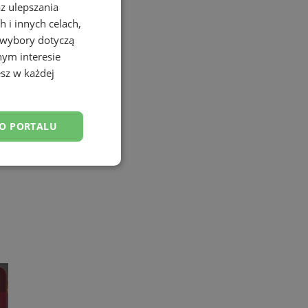
az ulepszania
 i innych celach,
 wybory dotyczą
nym interesie
sz w każdej
DO PORTALU
esklasyfikowane
ane
owanie użytkownika i
j.