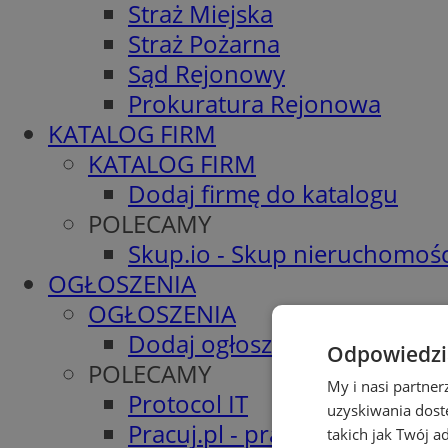
Straż Miejska
Straż Pożarna
Sąd Rejonowy
Prokuratura Rejonowa
KATALOG FIRM
KATALOG FIRM
Dodaj firmę do katalogu
POLECAMY
Skup.io - Skup nieruchomośc
OGŁOSZENIA
OGŁOSZENIA
Dodaj ogłoszenie
Odpowiedzia
POLECAMY
My i nasi partne
Protocol IT
uzyskiwania dost
Pracuj.pl - praca w Tychach
takich jak Twój a