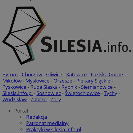
QeSessID
mojetychy.pl
1 rok
MvSessID
mojetychy.pl
1 rok
__cf_bm
30 minut
Cloudflare
Inc.
.x.com
Bytom
-
Chorzów
-
Gliwice
-
Katowice
-
Łaziska Górne
-
Mikołów
-
Mysłowice
-
Orzesze
-
Piekary Śląskie
-
Pyskowice
-
Ruda Śląska
-
Rybnik
-
Siemianowice
-
Silesia.info.pl
-
Sosnowiec
-
Świętochłowice
-
Tychy
-
Wodzisław
-
Zabrze
-
Żory
Portal
Redakcja
VISITOR_PRIVACY_METADATA
5 miesięcy 4
YouTube
Google Privacy Policy
tygodnie
Patronat medialny
.youtube.com
Praktyki w silesia.info.pl