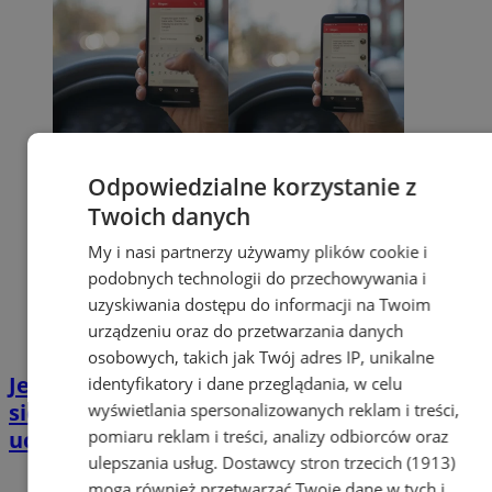
Odpowiedzialne korzystanie z
Twoich danych
My i nasi partnerzy używamy plików cookie i
podobnych technologii do przechowywania i
uzyskiwania dostępu do informacji na Twoim
urządzeniu oraz do przetwarzania danych
osobowych, takich jak Twój adres IP, unikalne
Jedno spojrzenie w telefon może skończyć
identyfikatory i dane przeglądania, w celu
się tragedią. Policja apeluje do wszystkich
wyświetlania spersonalizowanych reklam i treści,
pomiaru reklam i treści, analizy odbiorców oraz
uczestników ruchu
ulepszania usług.
Dostawcy stron trzecich (1913)
mogą również przetwarzać Twoje dane w tych i