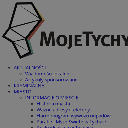
AKTUALNOŚCI
Wiadomości lokalne
Artykuły sponsorowane
KRYMINALNE
MIASTO
INFORMACJE O MIEŚCIE
Historia miasta
Ważne adresy i telefony
Harmonogram wywozu odpadów
Parafie i Msze Święte w Tychach
Rozkłady jazdy w Tychach