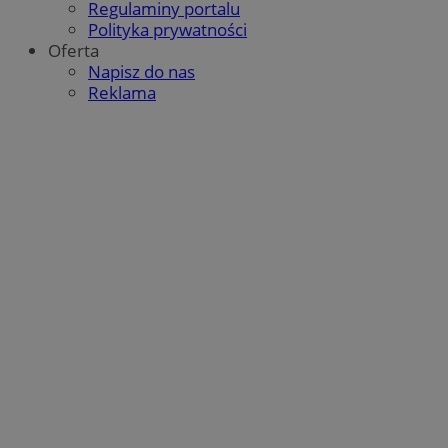
Regulaminy portalu
Polityka prywatności
Oferta
Napisz do nas
Reklama
CookieScriptConsent
4 tygodnie 2 dni
CookieScript
mojetychy.pl