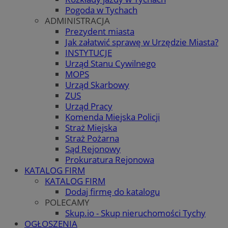
Pogoda w Tychach
ADMINISTRACJA
Prezydent miasta
Jak załatwić sprawę w Urzędzie Miasta?
INSTYTUCJE
Urząd Stanu Cywilnego
MOPS
Urząd Skarbowy
ZUS
Urząd Pracy
Komenda Miejska Policji
Straż Miejska
Straż Pożarna
Sąd Rejonowy
Prokuratura Rejonowa
KATALOG FIRM
KATALOG FIRM
Dodaj firmę do katalogu
POLECAMY
Skup.io - Skup nieruchomości Tychy
OGŁOSZENIA