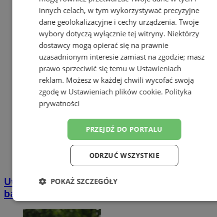
innych celach, w tym wykorzystywać precyzyjne
dane geolokalizacyjne i cechy urządzenia. Twoje
wybory dotyczą wyłącznie tej witryny. Niektórzy
dostawcy mogą opierać się na prawnie
uzasadnionym interesie zamiast na zgodzie; masz
prawo sprzeciwić się temu w
Ustawieniach
reklam
. Możesz w każdej chwili wycofać swoją
zgodę w
Ustawieniach plików cookie
.
Polityka
prywatności
PRZEJDŹ DO PORTALU
ODRZUĆ WSZYSTKIE
Uwaga na oszustów! Fałszywe aplikacje
POKAŻ SZCZEGÓŁY
bankowe – nowy sposób kradzieży danych
Niezbędne
Wydajność
Targetowanie