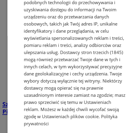
podobnych technologii do przechowywania i
uzyskiwania dostępu do informacji na Twoim
urządzeniu oraz do przetwarzania danych
osobowych, takich jak Twój adres IP, unikalne
identyfikatory i dane przeglądania, w celu
wyświetlania spersonalizowanych reklam i treści,
pomiaru reklam i treści, analizy odbiorców oraz
ulepszania usług.
Dostawcy stron trzecich (1845)
mogą również przetwarzać Twoje dane w tych i
innych celach, w tym wykorzystywać precyzyjne
dane geolokalizacyjne i cechy urządzenia. Twoje
wybory dotyczą wyłącznie tej witryny. Niektórzy
dostawcy mogą opierać się na prawnie
uzasadnionym interesie zamiast na zgodzie; masz
prawo sprzeciwić się temu w
Ustawieniach
Szanty wracają do Tychów! Festiwal Port
reklam
. Możesz w każdej chwili wycofać swoją
Pieśni Pracy już w sierpniu
zgodę w
Ustawieniach plików cookie
.
Polityka
prywatności