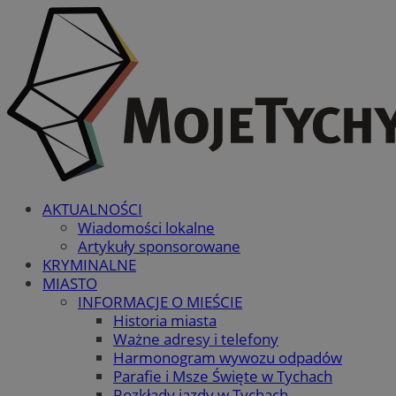
AKTUALNOŚCI
Wiadomości lokalne
Artykuły sponsorowane
KRYMINALNE
MIASTO
INFORMACJE O MIEŚCIE
Historia miasta
Ważne adresy i telefony
Harmonogram wywozu odpadów
Parafie i Msze Święte w Tychach
Rozkłady jazdy w Tychach