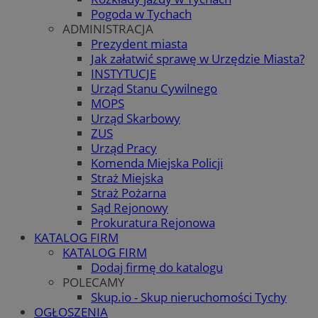
Pogoda w Tychach
ADMINISTRACJA
Prezydent miasta
Jak załatwić sprawę w Urzędzie Miasta?
INSTYTUCJE
Urząd Stanu Cywilnego
MOPS
Urząd Skarbowy
ZUS
Urząd Pracy
Komenda Miejska Policji
Straż Miejska
Straż Pożarna
Sąd Rejonowy
Prokuratura Rejonowa
KATALOG FIRM
KATALOG FIRM
Dodaj firmę do katalogu
POLECAMY
Skup.io - Skup nieruchomości Tychy
OGŁOSZENIA