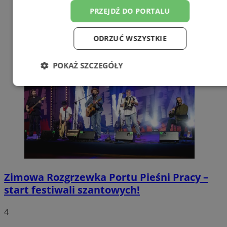
PRZEJDŹ DO PORTALU
ODRZUĆ WSZYSTKIE
POKAŻ SZCZEGÓŁY
Niezbędne
Wydajność
Targetowanie
Funkcjonalność
Niesklasyfikowane
Zimowa Rozgrzewka Portu Pieśni Pracy –
start festiwali szantowych!
Niezbędne
Wydajność
Targetowanie
4
Funkcjonalność
Niesklasyfikowane