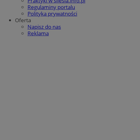
Praktyki w silesia.info.pl
Regulaminy portalu
Polityka prywatności
Oferta
Napisz do nas
Reklama
Google Privacy Policy
VISITOR_PRIVACY_METADATA
5 miesięcy 4
YouTube
tygodnie
.youtube.com