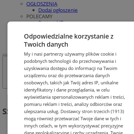
OGŁOSZENIA
Dodaj ogłoszenie
POLECAMY
Protocol IT
Pracuj.pl - praca w Tychach
REKLAMA
Odpowiedzialne korzystanie z
WSPÓŁPRACA
Twoich danych
My i nasi partnerzy używamy plików cookie i
podobnych technologii do przechowywania i
uzyskiwania dostępu do informacji na Twoim
urządzeniu oraz do przetwarzania danych
osobowych, takich jak Twój adres IP, unikalne
identyfikatory i dane przeglądania, w celu
Tag: SSP19
wyświetlania spersonalizowanych reklam i treści,
pomiaru reklam i treści, analizy odbiorców oraz
SSP19 (1)
ulepszania usług.
Dostawcy stron trzecich (1913)
mogą również przetwarzać Twoje dane w tych i
innych celach, w tym wykorzystywać precyzyjne
dane geolokalizacyjne i cechy urządzenia. Twoje