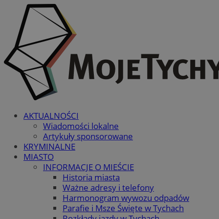
AKTUALNOŚCI
Wiadomości lokalne
Artykuły sponsorowane
KRYMINALNE
MIASTO
INFORMACJE O MIEŚCIE
Historia miasta
Ważne adresy i telefony
Harmonogram wywozu odpadów
Parafie i Msze Święte w Tychach
Rozkłady jazdy w Tychach