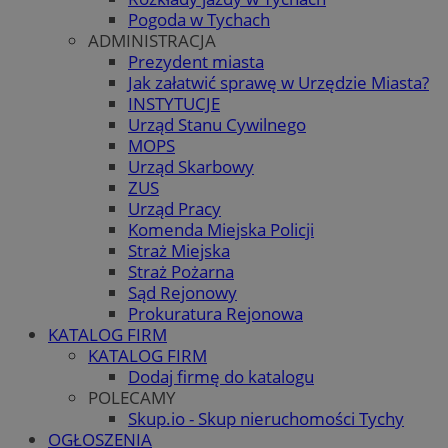
Pogoda w Tychach
ADMINISTRACJA
Prezydent miasta
Jak załatwić sprawę w Urzędzie Miasta?
INSTYTUCJE
Urząd Stanu Cywilnego
MOPS
Urząd Skarbowy
ZUS
Urząd Pracy
Komenda Miejska Policji
Straż Miejska
Straż Pożarna
Sąd Rejonowy
Prokuratura Rejonowa
KATALOG FIRM
KATALOG FIRM
Dodaj firmę do katalogu
POLECAMY
Skup.io - Skup nieruchomości Tychy
OGŁOSZENIA