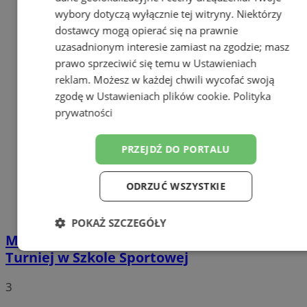
wybory dotyczą wyłącznie tej witryny. Niektórzy
dostawcy mogą opierać się na prawnie
uzasadnionym interesie zamiast na zgodzie; masz
prawo sprzeciwić się temu w
Ustawieniach
reklam
. Możesz w każdej chwili wycofać swoją
zgodę w
Ustawieniach plików cookie
.
Polityka
prywatności
PRZEJDŹ DO PORTALU
ODRZUĆ WSZYSTKIE
POKAŻ SZCZEGÓŁY
Młodzi koszykarze MU10 zagrali w Tychach.
Niezbędne
Wydajność
Targetowanie
Turniej w Szkole Sportowej
3
Funkcjonalność
Niesklasyfikowane