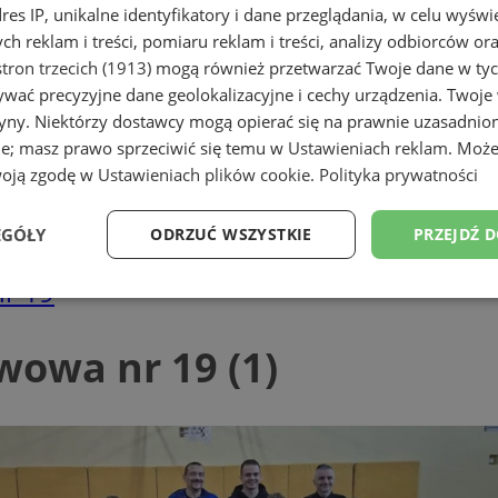
dres IP, unikalne identyfikatory i dane przeglądania, w celu wyświ
h reklam i treści, pomiaru reklam i treści, analizy odbiorców or
tron trzecich (1913)
mogą również przetwarzać Twoje dane w tych
wać precyzyjne dane geolokalizacyjne i cechy urządzenia. Twoje
tryny. Niektórzy dostawcy mogą opierać się na prawnie uzasadnio
ie; masz prawo sprzeciwić się temu w
Ustawieniach reklam
. Może
woją zgodę w
Ustawieniach plików cookie
.
Polityka prywatności
EGÓŁY
ODRZUĆ WSZYSTKIE
PRZEJDŹ 
nr 19
Wydajność
Targetowanie
Funkcjonalność
Ni
wowa nr 19 (1)
ezbędne
Wydajność
Targetowanie
Funkcjonalność
Niesklasyfikow