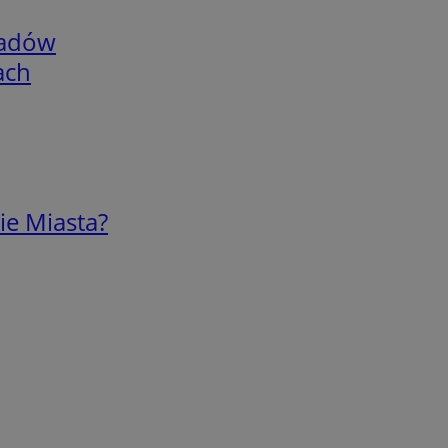
adów
ach
ie Miasta?