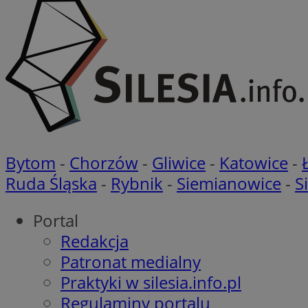
Nazwa
Nazwa
openstat_gid
Nazwa
ustat_age3nve3hm
_clsk
VISITOR_INFO1_LIV
ustat_jn29ek10jrjhX
__Secure-YNID
ustat_gid
openstat_8svbs0xb
Bytom
-
Chorzów
-
Gliwice
-
Katowice
-
MR
Ruda Śląska
-
Rybnik
-
Siemianowice
-
S
YSC
OAID
Portal
MUID
Redakcja
Patronat medialny
Praktyki w silesia.info.pl
FCCDCF
MUID
Regulaminy portalu
__gpi