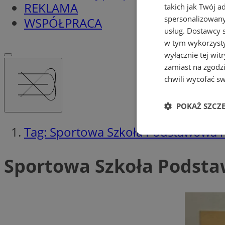
REKLAMA
takich jak Twój a
spersonalizowanyc
WSPÓŁPRACA
usług.
Dostawcy s
w tym wykorzysty
wyłącznie tej wi
zamiast na zgodz
chwili wycofać s
POKAŻ SZCZ
Tag: Sportowa Szkoła Podstawowa 
Niezbędne
Sportowa Szkoła Podsta
Ni