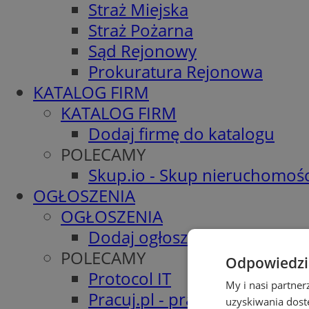
Straż Miejska
Straż Pożarna
Sąd Rejonowy
Prokuratura Rejonowa
KATALOG FIRM
KATALOG FIRM
Dodaj firmę do katalogu
POLECAMY
Skup.io - Skup nieruchomośc
OGŁOSZENIA
OGŁOSZENIA
Dodaj ogłoszenie
POLECAMY
Odpowiedzia
Protocol IT
My i nasi partne
Pracuj.pl - praca w Tychach
uzyskiwania dost