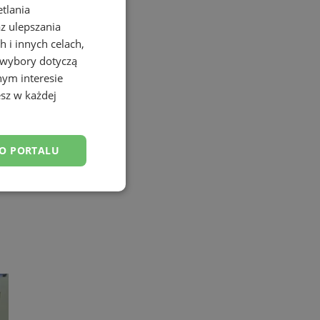
etlania
az ulepszania
 i innych celach,
 wybory dotyczą
nym interesie
sz w każdej
DO PORTALU
esklasyfikowane
ane