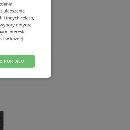
etlania
az ulepszania
 i innych celach,
 wybory dotyczą
nym interesie
sz w każdej
DO PORTALU
esklasyfikowane
ane