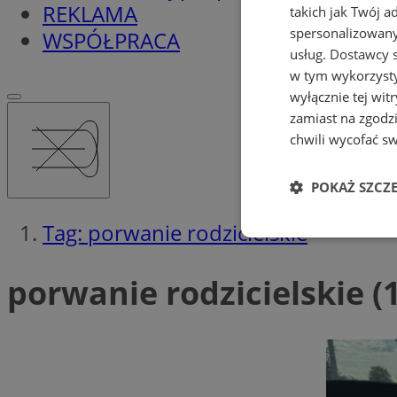
REKLAMA
takich jak Twój a
spersonalizowanyc
WSPÓŁPRACA
usług.
Dostawcy s
w tym wykorzysty
wyłącznie tej wi
zamiast na zgodz
chwili wycofać s
POKAŻ SZCZ
Tag: porwanie rodzicielskie
Niezbędne
porwanie rodzicielskie (1
Ni