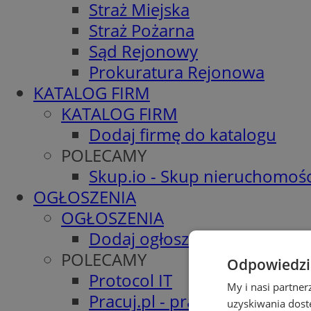
Straż Miejska
Straż Pożarna
Sąd Rejonowy
Prokuratura Rejonowa
KATALOG FIRM
KATALOG FIRM
Dodaj firmę do katalogu
POLECAMY
Skup.io - Skup nieruchomośc
OGŁOSZENIA
OGŁOSZENIA
Dodaj ogłoszenie
POLECAMY
Odpowiedzia
Protocol IT
My i nasi partne
Pracuj.pl - praca w Tychach
uzyskiwania dost