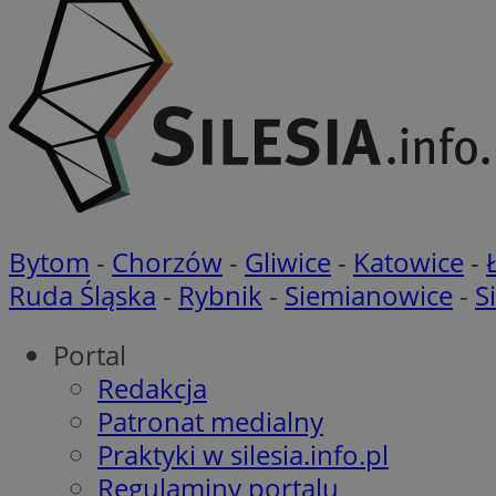
Nazwa
Nazwa
openstat_gid
Nazwa
ustat_age3nve3hm
_clsk
VISITOR_INFO1_LIV
ustat_jn29ek10jrjhX
__Secure-YNID
ustat_gid
openstat_8svbs0xb
Bytom
-
Chorzów
-
Gliwice
-
Katowice
-
MR
Ruda Śląska
-
Rybnik
-
Siemianowice
-
S
YSC
OAID
Portal
MUID
Redakcja
Patronat medialny
Praktyki w silesia.info.pl
FCCDCF
MUID
Regulaminy portalu
__gpi