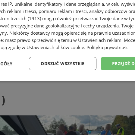
dres IP, unikalne identyfikatory i dane przeglądania, w celu wyświ
h reklam i treści, pomiaru reklam i treści, analizy odbiorców or
tron trzecich (1913)
mogą również przetwarzać Twoje dane w tych
wać precyzyjne dane geolokalizacyjne i cechy urządzenia. Twoje
tryny. Niektórzy dostawcy mogą opierać się na prawnie uzasadnio
ie; masz prawo sprzeciwić się temu w
Ustawieniach reklam
. Może
woją zgodę w
Ustawieniach plików cookie
.
Polityka prywatności
EGÓŁY
ODRZUĆ WSZYSTKIE
PRZEJDŹ 
Wydajność
Targetowanie
Funkcjonalność
Ni
)
ezbędne
Wydajność
Targetowanie
Funkcjonalność
Niesklasyfikow