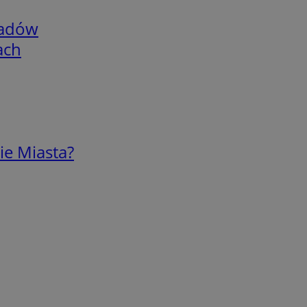
adów
ach
ie Miasta?