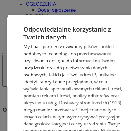
OGŁOSZENIA
Dodaj ogłoszenie
POLECAMY
Protocol IT
Pracuj.pl - praca w Tychach
Odpowiedzialne korzystanie z
REKLAMA
Twoich danych
WSPÓŁPRACA
My i nasi partnerzy używamy plików cookie i
podobnych technologii do przechowywania i
uzyskiwania dostępu do informacji na Twoim
urządzeniu oraz do przetwarzania danych
osobowych, takich jak Twój adres IP, unikalne
identyfikatory i dane przeglądania, w celu
wyświetlania spersonalizowanych reklam i treści,
Tag: obrońca
pomiaru reklam i treści, analizy odbiorców oraz
ulepszania usług.
Dostawcy stron trzecich (1913)
obrońca (1)
mogą również przetwarzać Twoje dane w tych i
innych celach, w tym wykorzystywać precyzyjne
dane geolokalizacyjne i cechy urządzenia. Twoje
wybory dotyczą wyłącznie tej witryny. Niektórzy