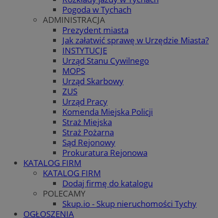
Pogoda w Tychach
ADMINISTRACJA
Prezydent miasta
Jak załatwić sprawę w Urzędzie Miasta?
INSTYTUCJE
Urząd Stanu Cywilnego
MOPS
Urząd Skarbowy
ZUS
Urząd Pracy
Komenda Miejska Policji
Straż Miejska
Straż Pożarna
Sąd Rejonowy
Prokuratura Rejonowa
KATALOG FIRM
KATALOG FIRM
Dodaj firmę do katalogu
POLECAMY
Skup.io - Skup nieruchomości Tychy
OGŁOSZENIA