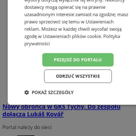
dostawcy mogą opierać się na prawnie
uzasadnionym interesie zamiast na zgodzie; masz
prawo sprzeciwić się temu w
Ustawieniach
reklam
. Możesz w każdej chwili wycofać swoją
zgodę w
Ustawieniach plików cookie
.
Polityka
prywatności
PRZEJDŹ DO PORTALU
ODRZUĆ WSZYSTKIE
POKAŻ SZCZEGÓŁY
Nowy obrońca w GKS Tychy. Do zespołu
Niezbędne
Wydajność
Targetowanie
dołącza Lukáš Kovář
Portal należy do sieci
Funkcjonalność
Niesklasyfikowane