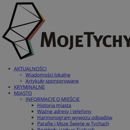
AKTUALNOŚCI
Wiadomości lokalne
Artykuły sponsorowane
KRYMINALNE
MIASTO
INFORMACJE O MIEŚCIE
Historia miasta
Ważne adresy i telefony
Harmonogram wywozu odpadów
Parafie i Msze Święte w Tychach
Rozkłady jazdy w Tychach