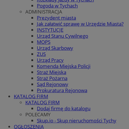
Pogoda w Tychach
ADMINISTRACJA
Prezydent miasta
Jak załatwić sprawę w Urzędzie Miasta?
INSTYTUCJE
Urząd Stanu Cywilnego
MOPS
Urząd Skarbowy
ZUS
Urząd Pracy
Komenda Miejska Policji
Straż Miejska
Straż Pożarna
Sąd Rejonowy
Prokuratura Rejonowa
KATALOG FIRM
KATALOG FIRM
Dodaj firmę do katalogu
POLECAMY
Skup.io - Skup nieruchomości Tychy
OGŁOSZENIA