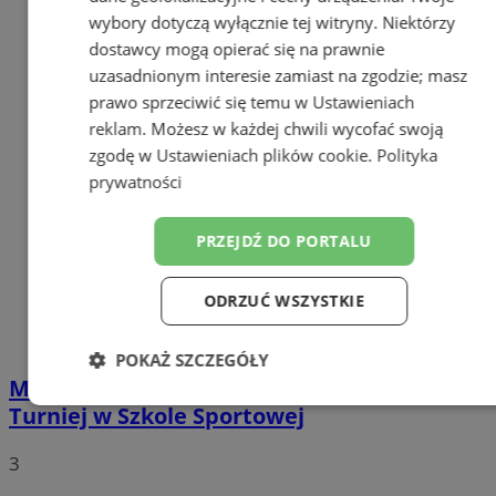
wybory dotyczą wyłącznie tej witryny. Niektórzy
dostawcy mogą opierać się na prawnie
uzasadnionym interesie zamiast na zgodzie; masz
prawo sprzeciwić się temu w
Ustawieniach
reklam
. Możesz w każdej chwili wycofać swoją
zgodę w
Ustawieniach plików cookie
.
Polityka
prywatności
PRZEJDŹ DO PORTALU
ODRZUĆ WSZYSTKIE
POKAŻ SZCZEGÓŁY
Młodzi koszykarze MU10 zagrali w Tychach.
Niezbędne
Wydajność
Targetowanie
Turniej w Szkole Sportowej
3
Funkcjonalność
Niesklasyfikowane