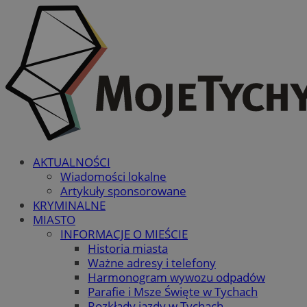
AKTUALNOŚCI
Wiadomości lokalne
Artykuły sponsorowane
KRYMINALNE
MIASTO
INFORMACJE O MIEŚCIE
Historia miasta
Ważne adresy i telefony
Harmonogram wywozu odpadów
Parafie i Msze Święte w Tychach
Rozkłady jazdy w Tychach