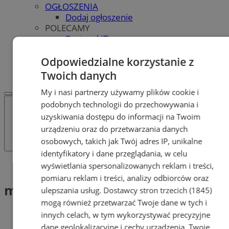
OGŁOSZENIA
Dodaj ogłoszenie
POLECAMY
Protocol IT
Pracuj.pl - praca w Tychach
REKLAMA
Odpowiedzialne korzystanie z
WSPÓŁPRACA
Twoich danych
My i nasi partnerzy używamy plików cookie i
podobnych technologii do przechowywania i
uzyskiwania dostępu do informacji na Twoim
urządzeniu oraz do przetwarzania danych
osobowych, takich jak Twój adres IP, unikalne
identyfikatory i dane przeglądania, w celu
Tag: minikoszykówka
wyświetlania spersonalizowanych reklam i treści,
pomiaru reklam i treści, analizy odbiorców oraz
minikoszykówka (1)
ulepszania usług.
Dostawcy stron trzecich (1845)
mogą również przetwarzać Twoje dane w tych i
innych celach, w tym wykorzystywać precyzyjne
dane geolokalizacyjne i cechy urządzenia. Twoje