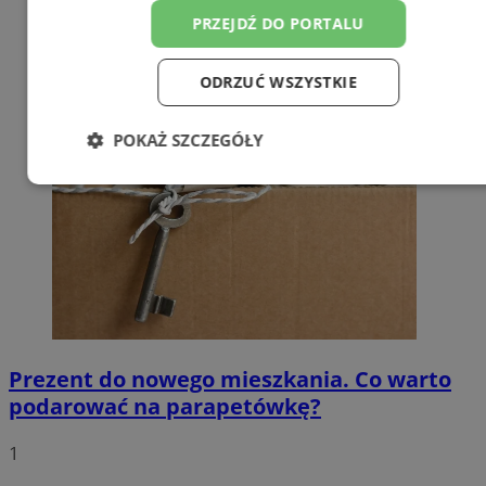
PRZEJDŹ DO PORTALU
ODRZUĆ WSZYSTKIE
POKAŻ SZCZEGÓŁY
Niezbędne
Wydajność
Targetowanie
Funkcjonalność
Niesklasyfikowane
Prezent do nowego mieszkania. Co warto
podarować na parapetówkę?
Niezbędne
Wydajność
Targetowanie
1
Funkcjonalność
Niesklasyfikowane