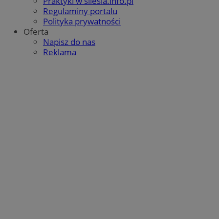
Praktyki w silesia.info.pl
Regulaminy portalu
Polityka prywatności
Oferta
Napisz do nas
Reklama
VISITOR_PRIVACY_METADATA
5 miesięcy 4
YouTube
Google Privacy Policy
tygodnie
.youtube.com