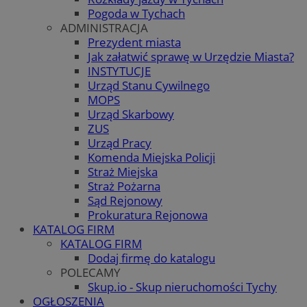
Pogoda w Tychach
ADMINISTRACJA
Prezydent miasta
Jak załatwić sprawę w Urzędzie Miasta?
INSTYTUCJE
Urząd Stanu Cywilnego
MOPS
Urząd Skarbowy
ZUS
Urząd Pracy
Komenda Miejska Policji
Straż Miejska
Straż Pożarna
Sąd Rejonowy
Prokuratura Rejonowa
KATALOG FIRM
KATALOG FIRM
Dodaj firmę do katalogu
POLECAMY
Skup.io - Skup nieruchomości Tychy
OGŁOSZENIA