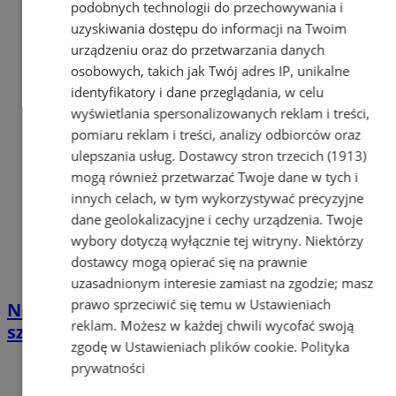
podobnych technologii do przechowywania i
uzyskiwania dostępu do informacji na Twoim
urządzeniu oraz do przetwarzania danych
osobowych, takich jak Twój adres IP, unikalne
identyfikatory i dane przeglądania, w celu
wyświetlania spersonalizowanych reklam i treści,
pomiaru reklam i treści, analizy odbiorców oraz
ulepszania usług.
Dostawcy stron trzecich (1913)
mogą również przetwarzać Twoje dane w tych i
innych celach, w tym wykorzystywać precyzyjne
dane geolokalizacyjne i cechy urządzenia. Twoje
wybory dotyczą wyłącznie tej witryny. Niektórzy
dostawcy mogą opierać się na prawnie
uzasadnionym interesie zamiast na zgodzie; masz
prawo sprzeciwić się temu w
Ustawieniach
Nowe mieszkania na sprzedaż – gdzie
reklam
. Możesz w każdej chwili wycofać swoją
szukać ofert?
zgodę w
Ustawieniach plików cookie
.
Polityka
prywatności