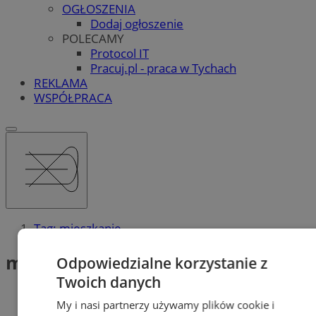
OGŁOSZENIA
Dodaj ogłoszenie
POLECAMY
Protocol IT
Pracuj.pl - praca w Tychach
REKLAMA
WSPÓŁPRACA
Tag: mieszkanie
mieszkanie (2)
Odpowiedzialne korzystanie z
Twoich danych
My i nasi partnerzy używamy plików cookie i