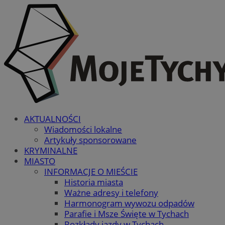
AKTUALNOŚCI
Wiadomości lokalne
Artykuły sponsorowane
KRYMINALNE
MIASTO
INFORMACJE O MIEŚCIE
Historia miasta
Ważne adresy i telefony
Harmonogram wywozu odpadów
Parafie i Msze Święte w Tychach
Rozkłady jazdy w Tychach