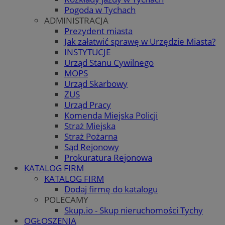
Pogoda w Tychach
ADMINISTRACJA
Prezydent miasta
Jak załatwić sprawę w Urzędzie Miasta?
INSTYTUCJE
Urząd Stanu Cywilnego
MOPS
Urząd Skarbowy
ZUS
Urząd Pracy
Komenda Miejska Policji
Straż Miejska
Straż Pożarna
Sąd Rejonowy
Prokuratura Rejonowa
KATALOG FIRM
KATALOG FIRM
Dodaj firmę do katalogu
POLECAMY
Skup.io - Skup nieruchomości Tychy
OGŁOSZENIA