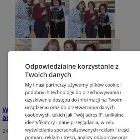
Odpowiedzialne korzystanie z
Twoich danych
My i nasi partnerzy używamy plików cookie i
podobnych technologii do przechowywania i
uzyskiwania dostępu do informacji na Twoim
urządzeniu oraz do przetwarzania danych
Wystawa „3M” w Oknie na kulturę: trzy
osobowych, takich jak Twój adres IP, unikalne
artystki i trzy światy
identyfikatory i dane przeglądania, w celu
wyświetlania spersonalizowanych reklam i treści,
24
pomiaru reklam i treści, analizy odbiorców oraz