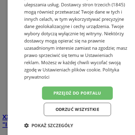
ulepszania usług.
Dostawcy stron trzecich (1845)
mogą również przetwarzać Twoje dane w tych i
innych celach, w tym wykorzystywać precyzyjne
dane geolokalizacyjne i cechy urządzenia. Twoje
wybory dotyczą wyłącznie tej witryny. Niektórzy
dostawcy mogą opierać się na prawnie
uzasadnionym interesie zamiast na zgodzie; masz
prawo sprzeciwić się temu w
Ustawieniach
reklam
. Możesz w każdej chwili wycofać swoją
zgodę w
Ustawieniach plików cookie
.
Polityka
prywatności
PRZEJDŹ DO PORTALU
ODRZUĆ WSZYSTKIE
XXXIII Plener Malarski:Wernisaż wystawy
"Impresje z Gór Sowich"
POKAŻ SZCZEGÓŁY