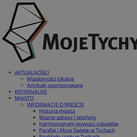
AKTUALNOŚCI
Wiadomości lokalne
Artykuły sponsorowane
KRYMINALNE
MIASTO
INFORMACJE O MIEŚCIE
Historia miasta
Ważne adresy i telefony
Harmonogram wywozu odpadów
Parafie i Msze Święte w Tychach
Rozkłady jazdy w Tychach