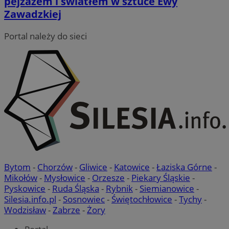
pejzażem i światłem w sztuce Ewy
Zawadzkiej
QeSessID
mojetychy.pl
1 rok
Portal należy do sieci
MvSessID
mojetychy.pl
1 rok
CookieScriptConsent
4 tygodnie 2 dni
CookieScript
mojetychy.pl
Bytom
-
Chorzów
-
Gliwice
-
Katowice
-
Łaziska Górne
-
Mikołów
-
Mysłowice
-
Orzesze
-
Piekary Śląskie
-
Pyskowice
-
Ruda Śląska
-
Rybnik
-
Siemianowice
-
Silesia.info.pl
-
Sosnowiec
-
Świętochłowice
-
Tychy
-
Wodzisław
-
Zabrze
-
Żory
Google Privacy Policy