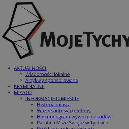
AKTUALNOŚCI
Wiadomości lokalne
Artykuły sponsorowane
KRYMINALNE
MIASTO
INFORMACJE O MIEŚCIE
Historia miasta
Ważne adresy i telefony
Harmonogram wywozu odpadów
Parafie i Msze Święte w Tychach
Rozkłady jazdy w Tychach