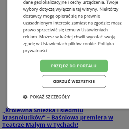
dane geolokalizacyjne i cechy urządzenia. Twoje
wybory dotyczą wyłącznie tej witryny. Niektórzy
dostawcy mogą opierać się na prawnie
uzasadnionym interesie zamiast na zgodzie; masz
prawo sprzeciwić się temu w
Ustawieniach
reklam
. Możesz w każdej chwili wycofać swoją
zgodę w
Ustawieniach plików cookie
.
Polityka
prywatności
PRZEJDŹ DO PORTALU
ODRZUĆ WSZYSTKIE
POKAŻ SZCZEGÓŁY
„Królewna Śnieżka i siedmiu
Niezbędne
Wydajność
Targetowanie
krasnoludków” – Baśniowa premiera w
Teatrze Małym w Tychach!