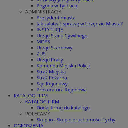
Pogoda w Tychach
ADMINISTRACJA
Prezydent miasta
Jak załatwić sprawę w Urzędzie Miasta?
INSTYTUCJE
Urząd Stanu Cywilnego
MOPS
Urząd Skarbowy
ZUS
Urząd Pracy
Komenda Miejska Policji
Straż Miejska
Straż Pożarna
Sąd Rejonowy
Prokuratura Rejonowa
KATALOG FIRM
KATALOG FIRM
Dodaj firmę do katalogu
POLECAMY
Skup.io - Skup nieruchomości Tychy
OGŁOSZENIA