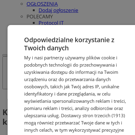
OGŁOSZENIA
Dodaj ogłoszenie
POLECAMY
Protocol IT
Pracuj.pl - praca w Tychach
REKLAMA
Odpowiedzialne korzystanie z
WSPÓŁPRACA
Twoich danych
My i nasi partnerzy używamy plików cookie i
podobnych technologii do przechowywania i
uzyskiwania dostępu do informacji na Twoim
urządzeniu oraz do przetwarzania danych
osobowych, takich jak Twój adres IP, unikalne
identyfikatory i dane przeglądania, w celu
Tag: Królewna Śnieżka i siedmiu krasnoludków
wyświetlania spersonalizowanych reklam i treści,
pomiaru reklam i treści, analizy odbiorców oraz
Królewna Śnieżka i siedmiu
ulepszania usług.
Dostawcy stron trzecich (1913)
krasnoludków (1)
mogą również przetwarzać Twoje dane w tych i
innych celach, w tym wykorzystywać precyzyjne