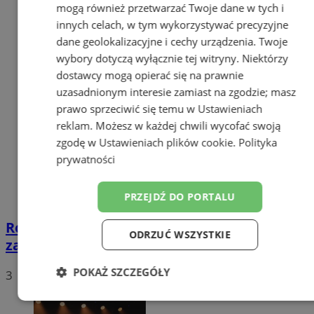
mogą również przetwarzać Twoje dane w tych i
innych celach, w tym wykorzystywać precyzyjne
dane geolokalizacyjne i cechy urządzenia. Twoje
wybory dotyczą wyłącznie tej witryny. Niektórzy
dostawcy mogą opierać się na prawnie
uzasadnionym interesie zamiast na zgodzie; masz
prawo sprzeciwić się temu w
Ustawieniach
reklam
. Możesz w każdej chwili wycofać swoją
zgodę w
Ustawieniach plików cookie
.
Polityka
prywatności
PRZEJDŹ DO PORTALU
Rock na Plaży 2025 - zgłoś swój zespół i
ODRZUĆ WSZYSTKIE
zagraj z Dżemem i Nocnym Kochankiem
POKAŻ SZCZEGÓŁY
3
Niezbędne
Wydajność
Targetowanie