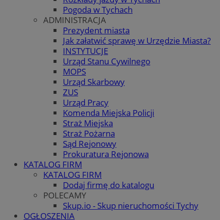
Pogoda w Tychach
ADMINISTRACJA
Prezydent miasta
Jak załatwić sprawę w Urzędzie Miasta?
INSTYTUCJE
Urząd Stanu Cywilnego
MOPS
Urząd Skarbowy
ZUS
Urząd Pracy
Komenda Miejska Policji
Straż Miejska
Straż Pożarna
Sąd Rejonowy
Prokuratura Rejonowa
KATALOG FIRM
KATALOG FIRM
Dodaj firmę do katalogu
POLECAMY
Skup.io - Skup nieruchomości Tychy
OGŁOSZENIA