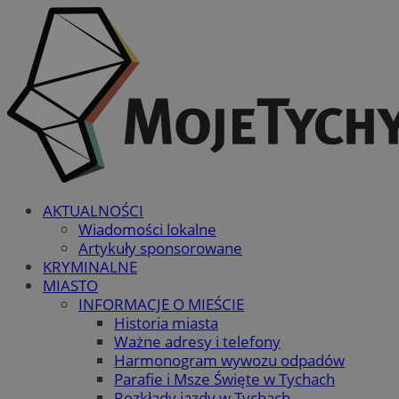
AKTUALNOŚCI
Wiadomości lokalne
Artykuły sponsorowane
KRYMINALNE
MIASTO
INFORMACJE O MIEŚCIE
Historia miasta
Ważne adresy i telefony
Harmonogram wywozu odpadów
Parafie i Msze Święte w Tychach
Rozkłady jazdy w Tychach