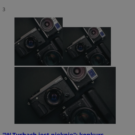
3
CookieScriptConsent
4 tygodnie 2 dni
CookieScript
mojetychy.pl
Google Privacy Policy
VISITOR_PRIVACY_METADATA
5 miesięcy 4
YouTube
tygodnie
.youtube.com
"W Tychach jest pięknie": konkurs