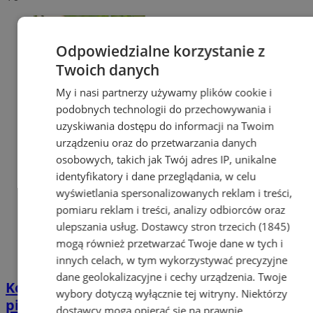
Odpowiedzialne korzystanie z
Twoich danych
My i nasi partnerzy używamy plików cookie i
podobnych technologii do przechowywania i
uzyskiwania dostępu do informacji na Twoim
urządzeniu oraz do przetwarzania danych
osobowych, takich jak Twój adres IP, unikalne
identyfikatory i dane przeglądania, w celu
wyświetlania spersonalizowanych reklam i treści,
pomiaru reklam i treści, analizy odbiorców oraz
ulepszania usług.
Dostawcy stron trzecich (1845)
mogą również przetwarzać Twoje dane w tych i
innych celach, w tym wykorzystywać precyzyjne
dane geolokalizacyjne i cechy urządzenia. Twoje
Konkurs fotograficzny „W Tychach jest
wybory dotyczą wyłącznie tej witryny. Niektórzy
pięknie” na 75-lecie miasta
dostawcy mogą opierać się na prawnie