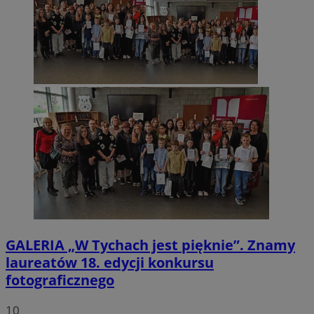
GALERIA
„W Tychach jest pięknie”. Znamy
laureatów 18. edycji konkursu
fotograficznego
10