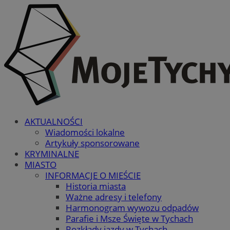
AKTUALNOŚCI
Wiadomości lokalne
Artykuły sponsorowane
KRYMINALNE
MIASTO
INFORMACJE O MIEŚCIE
Historia miasta
Ważne adresy i telefony
Harmonogram wywozu odpadów
Parafie i Msze Święte w Tychach
Rozkłady jazdy w Tychach