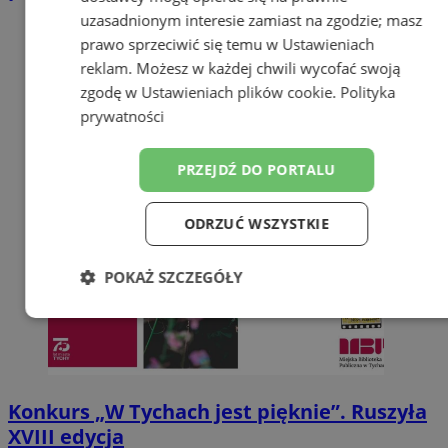
uzasadnionym interesie zamiast na zgodzie; masz
prawo sprzeciwić się temu w
Ustawieniach
reklam
. Możesz w każdej chwili wycofać swoją
zgodę w
Ustawieniach plików cookie
.
Polityka
prywatności
PRZEJDŹ DO PORTALU
ODRZUĆ WSZYSTKIE
POKAŻ SZCZEGÓŁY
Niezbędne
Wydajność
Targetowanie
Funkcjonalność
Niesklasyfikowane
Konkurs „W Tychach jest pięknie”. Ruszyła
XVIII edycja