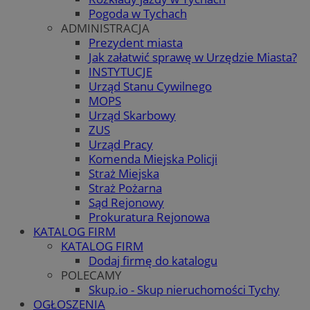
Pogoda w Tychach
ADMINISTRACJA
Prezydent miasta
Jak załatwić sprawę w Urzędzie Miasta?
INSTYTUCJE
Urząd Stanu Cywilnego
MOPS
Urząd Skarbowy
ZUS
Urząd Pracy
Komenda Miejska Policji
Straż Miejska
Straż Pożarna
Sąd Rejonowy
Prokuratura Rejonowa
KATALOG FIRM
KATALOG FIRM
Dodaj firmę do katalogu
POLECAMY
Skup.io - Skup nieruchomości Tychy
OGŁOSZENIA