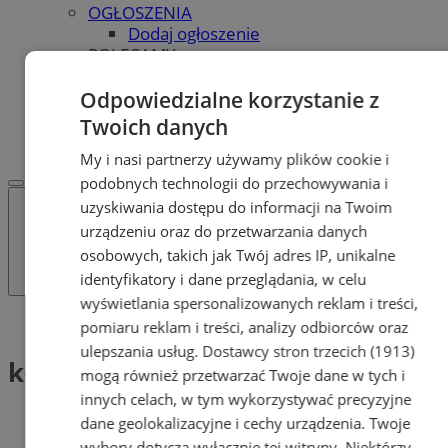
OGŁOSZENIA
Dodaj ogłoszenie
POLECAMY
Protocol IT
Pracuj.pl - praca w Tychach
Odpowiedzialne korzystanie z
REKLAMA
Twoich danych
WSPÓŁPRACA
My i nasi partnerzy używamy plików cookie i
podobnych technologii do przechowywania i
uzyskiwania dostępu do informacji na Twoim
urządzeniu oraz do przetwarzania danych
osobowych, takich jak Twój adres IP, unikalne
identyfikatory i dane przeglądania, w celu
wyświetlania spersonalizowanych reklam i treści,
Tag: komunikacja publiczna
pomiaru reklam i treści, analizy odbiorców oraz
ulepszania usług.
Dostawcy stron trzecich (1913)
komunikacja publiczna (1)
mogą również przetwarzać Twoje dane w tych i
innych celach, w tym wykorzystywać precyzyjne
dane geolokalizacyjne i cechy urządzenia. Twoje
wybory dotyczą wyłącznie tej witryny. Niektórzy