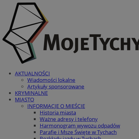
AKTUALNOŚCI
Wiadomości lokalne
Artykuły sponsorowane
KRYMINALNE
MIASTO
INFORMACJE O MIEŚCIE
Historia miasta
Ważne adresy i telefony
Harmonogram wywozu odpadów
Parafie i Msze Święte w Tychach
Rozkłady jazdy w Tychach