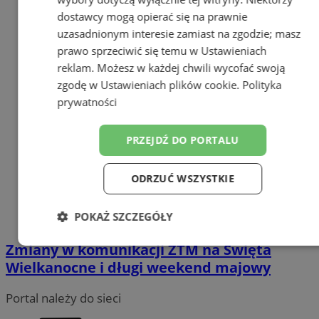
dostawcy mogą opierać się na prawnie
uzasadnionym interesie zamiast na zgodzie; masz
prawo sprzeciwić się temu w
Ustawieniach
reklam
. Możesz w każdej chwili wycofać swoją
zgodę w
Ustawieniach plików cookie
.
Polityka
prywatności
PRZEJDŹ DO PORTALU
ODRZUĆ WSZYSTKIE
POKAŻ SZCZEGÓŁY
Zmiany w komunikacji ZTM na Święta
Niezbędne
Wydajność
Targetowanie
Wielkanocne i długi weekend majowy
Portal należy do sieci
Funkcjonalność
Niesklasyfikowane