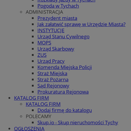
Pogoda w Tychach
ADMINISTRACJA
Prezydent miasta
Jak załatwić sprawę w Urzędzie Miasta?
INSTYTUCJE
Urząd Stanu Cywilnego
MOPS
Urząd Skarbowy
ZUS
Urząd Pracy
Komenda Miejska Policji
Straż Miejska
Straż Pożarna
Sąd Rejonowy
Prokuratura Rejonowa
KATALOG FIRM
KATALOG FIRM
Dodaj firmę do katalogu
POLECAMY
Skup.io - Skup nieruchomości Tychy
OGŁOSZENIA