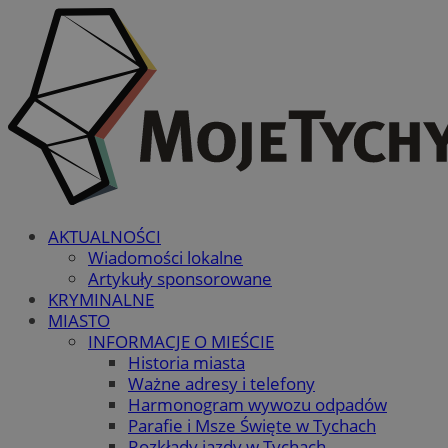
AKTUALNOŚCI
Wiadomości lokalne
Artykuły sponsorowane
KRYMINALNE
MIASTO
INFORMACJE O MIEŚCIE
Historia miasta
Ważne adresy i telefony
Harmonogram wywozu odpadów
Parafie i Msze Święte w Tychach
Rozkłady jazdy w Tychach