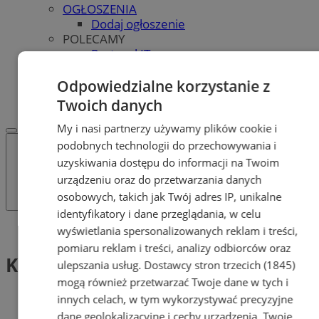
OGŁOSZENIA
Dodaj ogłoszenie
POLECAMY
Protocol IT
Pracuj.pl - praca w Tychach
REKLAMA
Odpowiedzialne korzystanie z
WSPÓŁPRACA
Twoich danych
My i nasi partnerzy używamy plików cookie i
podobnych technologii do przechowywania i
uzyskiwania dostępu do informacji na Twoim
urządzeniu oraz do przetwarzania danych
osobowych, takich jak Twój adres IP, unikalne
identyfikatory i dane przeglądania, w celu
Tag: Klub Turystyki Kolarskiej
wyświetlania spersonalizowanych reklam i treści,
pomiaru reklam i treści, analizy odbiorców oraz
Klub Turystyki Kolarskiej (1)
ulepszania usług.
Dostawcy stron trzecich (1845)
mogą również przetwarzać Twoje dane w tych i
innych celach, w tym wykorzystywać precyzyjne
dane geolokalizacyjne i cechy urządzenia. Twoje