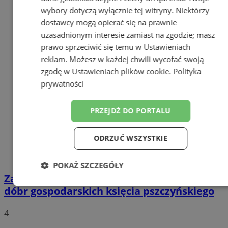
wybory dotyczą wyłącznie tej witryny. Niektórzy
dostawcy mogą opierać się na prawnie
uzasadnionym interesie zamiast na zgodzie; masz
prawo sprzeciwić się temu w
Ustawieniach
reklam
. Możesz w każdej chwili wycofać swoją
zgodę w
Ustawieniach plików cookie
.
Polityka
prywatności
PRZEJDŹ DO PORTALU
ODRZUĆ WSZYSTKIE
POKAŻ SZCZEGÓŁY
Za nami rowerowa przejażdżka szlakiem
Niezbędne
Wydajność
Targetowanie
dóbr gospodarskich księcia pszczyńskiego
4
Funkcjonalność
Niesklasyfikowane