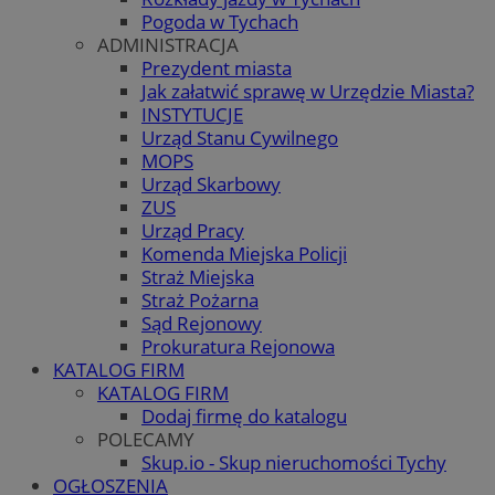
Pogoda w Tychach
ADMINISTRACJA
Prezydent miasta
Jak załatwić sprawę w Urzędzie Miasta?
INSTYTUCJE
Urząd Stanu Cywilnego
MOPS
Urząd Skarbowy
ZUS
Urząd Pracy
Komenda Miejska Policji
Straż Miejska
Straż Pożarna
Sąd Rejonowy
Prokuratura Rejonowa
KATALOG FIRM
KATALOG FIRM
Dodaj firmę do katalogu
POLECAMY
Skup.io - Skup nieruchomości Tychy
OGŁOSZENIA