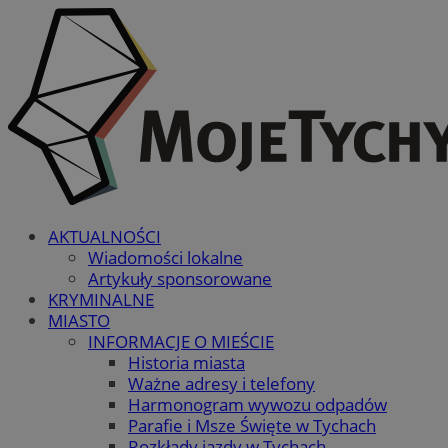
AKTUALNOŚCI
Wiadomości lokalne
Artykuły sponsorowane
KRYMINALNE
MIASTO
INFORMACJE O MIEŚCIE
Historia miasta
Ważne adresy i telefony
Harmonogram wywozu odpadów
Parafie i Msze Święte w Tychach
Rozkłady jazdy w Tychach