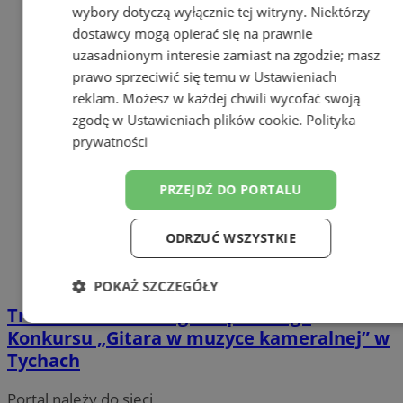
wybory dotyczą wyłącznie tej witryny. Niektórzy
dostawcy mogą opierać się na prawnie
uzasadnionym interesie zamiast na zgodzie; masz
prawo sprzeciwić się temu w
Ustawieniach
reklam
. Możesz w każdej chwili wycofać swoją
zgodę w
Ustawieniach plików cookie
.
Polityka
prywatności
PRZEJDŹ DO PORTALU
ODRZUĆ WSZYSTKIE
POKAŻ SZCZEGÓŁY
Trwa nabór do IX Ogólnopolskiego
Niezbędne
Wydajność
Targetowanie
Konkursu „Gitara w muzyce kameralnej” w
Tychach
Funkcjonalność
Niesklasyfikowane
Portal należy do sieci