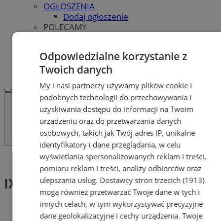
OGŁOSZENIA
Dodaj ogłoszenie
POLECAMY
Protocol IT
Pracuj.pl - praca w Tychach
Odpowiedzialne korzystanie z
REKLAMA
Twoich danych
WSPÓŁPRACA
My i nasi partnerzy używamy plików cookie i
podobnych technologii do przechowywania i
uzyskiwania dostępu do informacji na Twoim
urządzeniu oraz do przetwarzania danych
osobowych, takich jak Twój adres IP, unikalne
identyfikatory i dane przeglądania, w celu
wyświetlania spersonalizowanych reklam i treści,
Tag: IX Ogólnopolski Konkurs
pomiaru reklam i treści, analizy odbiorców oraz
IX Ogólnopolski Konkurs (1)
ulepszania usług.
Dostawcy stron trzecich (1913)
mogą również przetwarzać Twoje dane w tych i
innych celach, w tym wykorzystywać precyzyjne
dane geolokalizacyjne i cechy urządzenia. Twoje