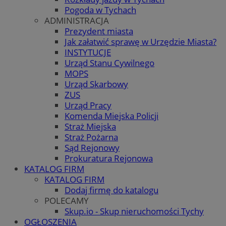
Pogoda w Tychach
ADMINISTRACJA
Prezydent miasta
Jak załatwić sprawę w Urzędzie Miasta?
INSTYTUCJE
Urząd Stanu Cywilnego
MOPS
Urząd Skarbowy
ZUS
Urząd Pracy
Komenda Miejska Policji
Straż Miejska
Straż Pożarna
Sąd Rejonowy
Prokuratura Rejonowa
KATALOG FIRM
KATALOG FIRM
Dodaj firmę do katalogu
POLECAMY
Skup.io - Skup nieruchomości Tychy
OGŁOSZENIA