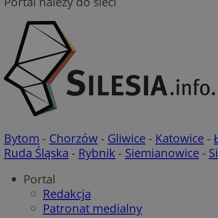
Portal należy do sieci
VISITOR_PRIVACY_
CookieScriptConse
__cf_bm
Bytom
-
Chorzów
-
Gliwice
-
Katowice
-
Ruda Śląska
-
Rybnik
-
Siemianowice
-
S
Nazwa
Nazwa
openstat_gid
Portal
Nazwa
ustat_age3nve3hm
_clsk
Redakcja
VISITOR_INFO1_LIV
ustat_jn29ek10jrjhX
Patronat medialny
__Secure-YNID