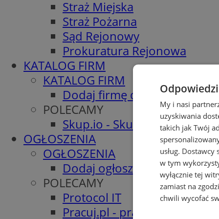
Straż Miejska
Straż Pożarna
Sąd Rejonowy
Prokuratura Rejonowa
KATALOG FIRM
KATALOG FIRM
Odpowiedzia
Dodaj firmę do katalogu
My i nasi partne
POLECAMY
uzyskiwania dost
Skup.io - Skup nieruchomośc
takich jak Twój a
OGŁOSZENIA
spersonalizowanyc
OGŁOSZENIA
usług.
Dostawcy s
w tym wykorzysty
Dodaj ogłoszenie
wyłącznie tej wi
POLECAMY
zamiast na zgodz
Protocol IT
chwili wycofać s
Pracuj.pl - praca w Tychach