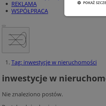
REKLAMA
POKAŻ SZCZ
WSPÓŁPRACA
Niezbędne
Ni
Niezbędne pliki cook
Tag: inwestycje w nieruchomości
zarządzanie kontem. 
Nazwa
inwestycje w nieruchom
SessID
QeSessID
Nie znaleziono postów.
MvSessID
__cf_bm