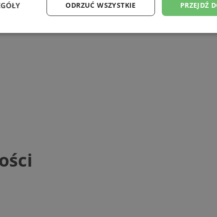
EGÓŁY
ODRZUĆ WSZYSTKIE
PRZEJDŹ 
Wydajność
Targetowanie
Funkcjonalność
Ni
ezbędne
Wydajność
Targetowanie
Funkcjonalność
Niesklasyfikow
ie umożliwiają korzystanie z podstawowych funkcji strony internetowej, takich jak log
Bez niezbędnych plików cookie nie można prawidłowo korzystać ze strony internetowe
Provider
/
Okres
Opis
Domena
przechowywania
ości
mojetychy.pl
1 rok
Ten plik cookie przechowuje identyfik
mojetychy.pl
1 rok
Ten plik cookie przechowuje identyfik
mojetychy.pl
1 rok
Ten plik cookie przechowuje identyfik
30 minut
Ten plik cookie służy do rozróżniania
Cloudflare
to korzystne dla strony internetowe
Inc.