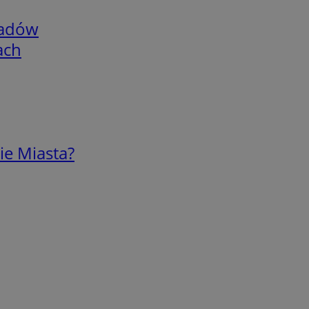
adów
ach
ie Miasta?