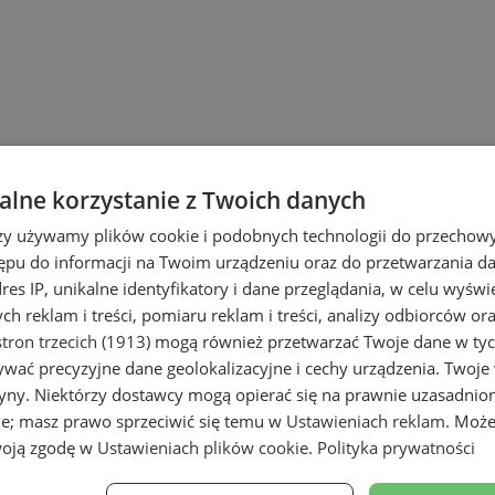
lne korzystanie z Twoich danych
rzy używamy plików cookie i podobnych technologii do przechow
ępu do informacji na Twoim urządzeniu oraz do przetwarzania 
i Tychy
dres IP, unikalne identyfikatory i dane przeglądania, w celu wyświ
h reklam i treści, pomiaru reklam i treści, analizy odbiorców or
tron trzecich (1913)
mogą również przetwarzać Twoje dane w tych
wać precyzyjne dane geolokalizacyjne i cechy urządzenia. Twoje
tryny. Niektórzy dostawcy mogą opierać się na prawnie uzasadnio
ie; masz prawo sprzeciwić się temu w
Ustawieniach reklam
. Może
woją zgodę w
Ustawieniach plików cookie
.
Polityka prywatności