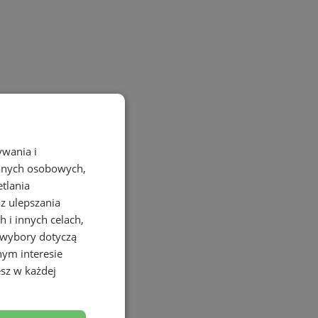
ywania i
danych osobowych,
etlania
az ulepszania
 i innych celach,
 wybory dotyczą
nym interesie
sz w każdej