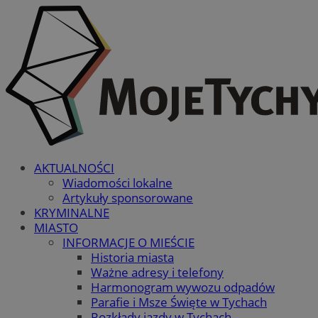
AKTUALNOŚCI
Wiadomości lokalne
Artykuły sponsorowane
KRYMINALNE
MIASTO
INFORMACJE O MIEŚCIE
Historia miasta
Ważne adresy i telefony
Harmonogram wywozu odpadów
Parafie i Msze Święte w Tychach
Rozkłady jazdy w Tychach