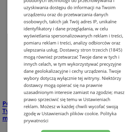
podobnych technologii do przechowywania i
uzyskiwania dostępu do informacji na Twoim
urządzeniu oraz do przetwarzania danych
osobowych, takich jak Twój adres IP, unikalne
identyfikatory i dane przeglądania, w celu
wyświetlania spersonalizowanych reklam i treści,
pomiaru reklam i treści, analizy odbiorców oraz
ulepszania usług.
Dostawcy stron trzecich (1845)
mogą również przetwarzać Twoje dane w tych i
innych celach, w tym wykorzystywać precyzyjne
dane geolokalizacyjne i cechy urządzenia. Twoje
wybory dotyczą wyłącznie tej witryny. Niektórzy
dostawcy mogą opierać się na prawnie
uzasadnionym interesie zamiast na zgodzie; masz
prawo sprzeciwić się temu w
Ustawieniach
Policjant poza służbą interweniował w
reklam
. Możesz w każdej chwili wycofać swoją
Tychach – uspokoił awanturujących się
zgodę w
Ustawieniach plików cookie
.
Polityka
mężczyzn
prywatności