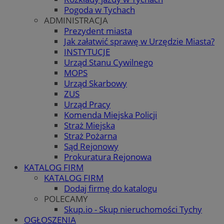
Pogoda w Tychach
ADMINISTRACJA
Prezydent miasta
Jak załatwić sprawę w Urzędzie Miasta?
INSTYTUCJE
Urząd Stanu Cywilnego
MOPS
Urząd Skarbowy
ZUS
Urząd Pracy
Komenda Miejska Policji
Straż Miejska
Straż Pożarna
Sąd Rejonowy
Prokuratura Rejonowa
KATALOG FIRM
KATALOG FIRM
Dodaj firmę do katalogu
POLECAMY
Skup.io - Skup nieruchomości Tychy
OGŁOSZENIA