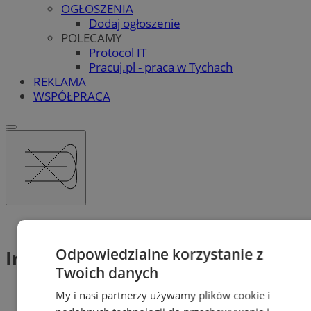
OGŁOSZENIA
Dodaj ogłoszenie
POLECAMY
Protocol IT
Pracuj.pl - praca w Tychach
REKLAMA
WSPÓŁPRACA
Tag: Interwencja
Odpowiedzialne korzystanie z
Interwencja (2)
Twoich danych
My i nasi partnerzy używamy plików cookie i