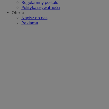
Regulaminy portalu
Polityka prywatności
Oferta
Napisz do nas
Reklama
Google Privacy Policy
VISITOR_PRIVACY_METADATA
5 miesięcy 4
YouTube
tygodnie
.youtube.com