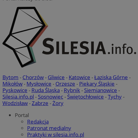
Niezbędne pliki cookie umożliwiają korzystanie z
podstawowych funkcji strony internetowej, takich jak
logowanie użytkownika i zarządzanie kontem. Bez
niezbędnych plików cookie nie można prawidłowo korzystać
ze strony internetowej.
Provider
/
Okres
Nazwa
Domena
przechowywania
SessID
mojetychy.pl
1 rok
QeSessID
mojetychy.pl
1 rok
Bytom
-
Chorzów
-
Gliwice
-
Katowice
-
Łaziska Górne
-
Mikołów
-
Mysłowice
-
Orzesze
-
Piekary Śląskie
-
MvSessID
mojetychy.pl
1 rok
Pyskowice
-
Ruda Śląska
-
Rybnik
-
Siemianowice
-
Silesia.info.pl
-
Sosnowiec
-
Świętochłowice
-
Tychy
-
Wodzisław
-
Zabrze
-
Żory
CookieScriptConsent
4 tygodnie 2 dni
CookieScript
mojetychy.pl
Portal
Redakcja
Patronat medialny
Praktyki w silesia.info.pl