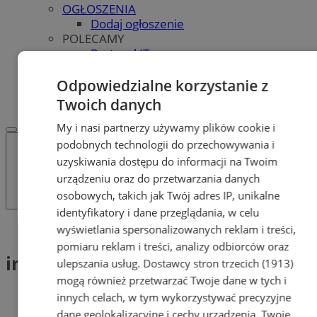
OGŁOSZENIA
Dodaj ogłoszenie
POLECAMY
Protocol IT
Pracuj.pl - praca w Tychach
REKLAMA
Odpowiedzialne korzystanie z
WSPÓŁPRACA
Twoich danych
My i nasi partnerzy używamy plików cookie i
podobnych technologii do przechowywania i
uzyskiwania dostępu do informacji na Twoim
urządzeniu oraz do przetwarzania danych
osobowych, takich jak Twój adres IP, unikalne
identyfikatory i dane przeglądania, w celu
Tag: inicjatywy społeczne
wyświetlania spersonalizowanych reklam i treści,
pomiaru reklam i treści, analizy odbiorców oraz
inicjatywy społeczne (1)
ulepszania usług.
Dostawcy stron trzecich (1913)
mogą również przetwarzać Twoje dane w tych i
innych celach, w tym wykorzystywać precyzyjne
dane geolokalizacyjne i cechy urządzenia. Twoje