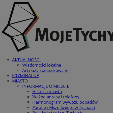
AKTUALNOŚCI
Wiadomości lokalne
Artykuły sponsorowane
KRYMINALNE
MIASTO
INFORMACJE O MIEŚCIE
Historia miasta
Ważne adresy i telefony
Harmonogram wywozu odpadów
Parafie i Msze Święte w Tychach
Rozkłady jazdy w Tychach