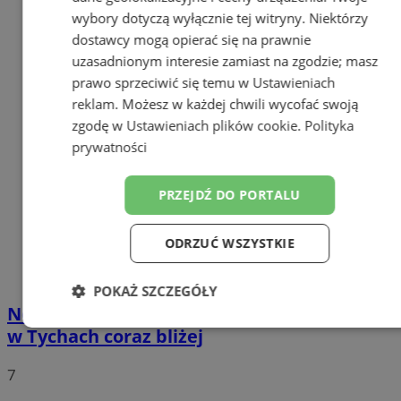
wybory dotyczą wyłącznie tej witryny. Niektórzy
dostawcy mogą opierać się na prawnie
uzasadnionym interesie zamiast na zgodzie; masz
prawo sprzeciwić się temu w
Ustawieniach
reklam
. Możesz w każdej chwili wycofać swoją
zgodę w
Ustawieniach plików cookie
.
Polityka
prywatności
PRZEJDŹ DO PORTALU
ODRZUĆ WSZYSTKIE
POKAŻ SZCZEGÓŁY
Nowe Centrum Aktywności Obywatelskiej
Niezbędne
Wydajność
Targetowanie
w Tychach coraz bliżej
7
Funkcjonalność
Niesklasyfikowane