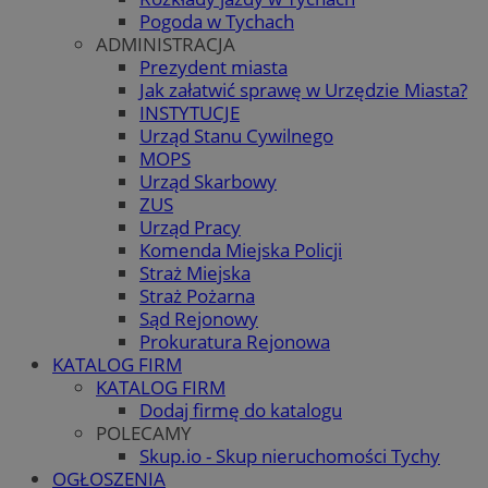
Pogoda w Tychach
ADMINISTRACJA
Prezydent miasta
Jak załatwić sprawę w Urzędzie Miasta?
INSTYTUCJE
Urząd Stanu Cywilnego
MOPS
Urząd Skarbowy
ZUS
Urząd Pracy
Komenda Miejska Policji
Straż Miejska
Straż Pożarna
Sąd Rejonowy
Prokuratura Rejonowa
KATALOG FIRM
KATALOG FIRM
Dodaj firmę do katalogu
POLECAMY
Skup.io - Skup nieruchomości Tychy
OGŁOSZENIA