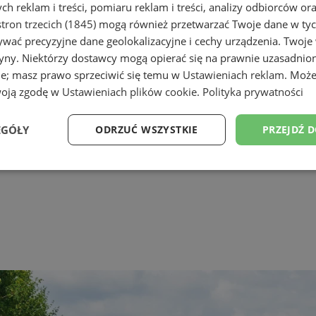
h reklam i treści, pomiaru reklam i treści, analizy odbiorców or
tron trzecich (1845)
mogą również przetwarzać Twoje dane w tych
wać precyzyjne dane geolokalizacyjne i cechy urządzenia. Twoje
tryny. Niektórzy dostawcy mogą opierać się na prawnie uzasadnio
ie; masz prawo sprzeciwić się temu w
Ustawieniach reklam
. Może
woją zgodę w
Ustawieniach plików cookie
.
Polityka prywatności
EGÓŁY
ODRZUĆ WSZYSTKIE
PRZEJDŹ 
Wydajność
Targetowanie
Funkcjonalność
Ni
ezbędne
Wydajność
Targetowanie
Funkcjonalność
Niesklasyfikow
ie umożliwiają korzystanie z podstawowych funkcji strony internetowej, takich jak log
Bez niezbędnych plików cookie nie można prawidłowo korzystać ze strony internetowe