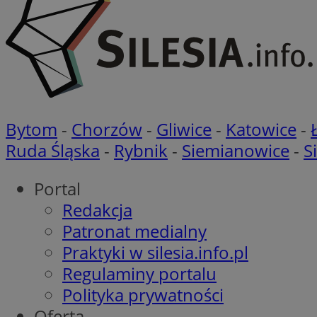
openstat_gid
__gpi
test_cookie
YSC
_ga_MG4479S3YN
__Secure-
Bytom
-
Chorzów
-
Gliwice
-
Katowice
-
ustat_gid
ROLLOUT_TOKEN
Ruda Śląska
-
Rybnik
-
Siemianowice
-
S
Portal
__gads
_clsk
Redakcja
Patronat medialny
VISITOR_INFO1_LIV
Praktyki w silesia.info.pl
_ga
Regulaminy portalu
Polityka prywatności
_fbp
Oferta