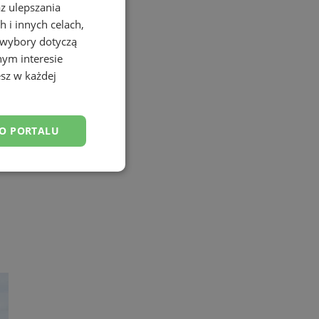
az ulepszania
 i innych celach,
 wybory dotyczą
nym interesie
sz w każdej
DO PORTALU
esklasyfikowane
ane
owanie użytkownika i
j.