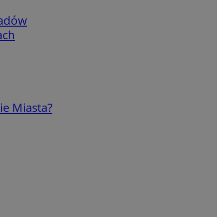
adów
ach
ie Miasta?