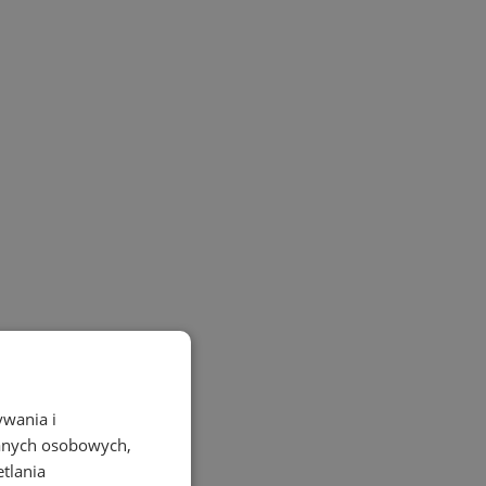
ywania i
danych osobowych,
etlania