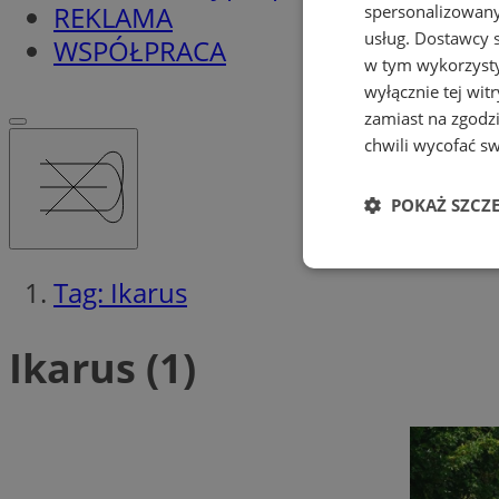
REKLAMA
spersonalizowanyc
usług.
Dostawcy s
WSPÓŁPRACA
w tym wykorzysty
wyłącznie tej wi
zamiast na zgodz
chwili wycofać s
POKAŻ SZCZ
Niezbędne
Tag: Ikarus
Ikarus (1)
Ni
Niezbędne pliki cook
zarządzanie kontem. 