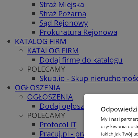
Straż Miejska
Straż Pożarna
Sąd Rejonowy
Prokuratura Rejonowa
KATALOG FIRM
KATALOG FIRM
Dodaj firmę do katalogu
POLECAMY
Skup.io - Skup nieruchomośc
OGŁOSZENIA
OGŁOSZENIA
Dodaj ogłoszenie
Odpowiedzia
POLECAMY
My i nasi partne
Protocol IT
uzyskiwania dost
Pracuj.pl - praca w Tychach
takich jak Twój a