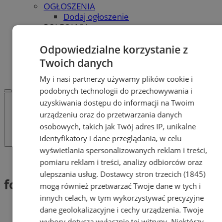
OGŁOSZENIA
Dodaj ogłoszenie
POLECAMY
Protocol IT
Pracuj.pl - praca w Tychach
Odpowiedzialne korzystanie z
REKLAMA
Twoich danych
WSPÓŁPRACA
My i nasi partnerzy używamy plików cookie i
podobnych technologii do przechowywania i
uzyskiwania dostępu do informacji na Twoim
urządzeniu oraz do przetwarzania danych
osobowych, takich jak Twój adres IP, unikalne
identyfikatory i dane przeglądania, w celu
wyświetlania spersonalizowanych reklam i treści,
Tag: fotelik
pomiaru reklam i treści, analizy odbiorców oraz
ulepszania usług.
Dostawcy stron trzecich (1845)
fotelik (1)
mogą również przetwarzać Twoje dane w tych i
innych celach, w tym wykorzystywać precyzyjne
dane geolokalizacyjne i cechy urządzenia. Twoje
wybory dotyczą wyłącznie tej witryny. Niektórzy