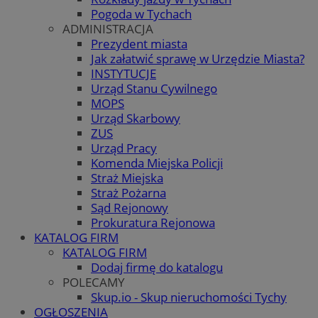
Pogoda w Tychach
ADMINISTRACJA
Prezydent miasta
Jak załatwić sprawę w Urzędzie Miasta?
INSTYTUCJE
Urząd Stanu Cywilnego
MOPS
Urząd Skarbowy
ZUS
Urząd Pracy
Komenda Miejska Policji
Straż Miejska
Straż Pożarna
Sąd Rejonowy
Prokuratura Rejonowa
KATALOG FIRM
KATALOG FIRM
Dodaj firmę do katalogu
POLECAMY
Skup.io - Skup nieruchomości Tychy
OGŁOSZENIA