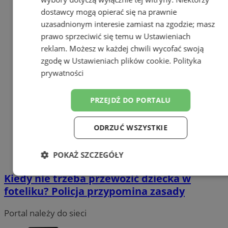
dostawcy mogą opierać się na prawnie
uzasadnionym interesie zamiast na zgodzie; masz
prawo sprzeciwić się temu w
Ustawieniach
reklam
. Możesz w każdej chwili wycofać swoją
zgodę w
Ustawieniach plików cookie
.
Polityka
prywatności
PRZEJDŹ DO PORTALU
ODRZUĆ WSZYSTKIE
POKAŻ SZCZEGÓŁY
Kiedy nie trzeba przewozić dziecka w
Niezbędne
Wydajność
Targetowanie
foteliku? Policja przypomina zasady
Portal należy do sieci
Funkcjonalność
Niesklasyfikowane