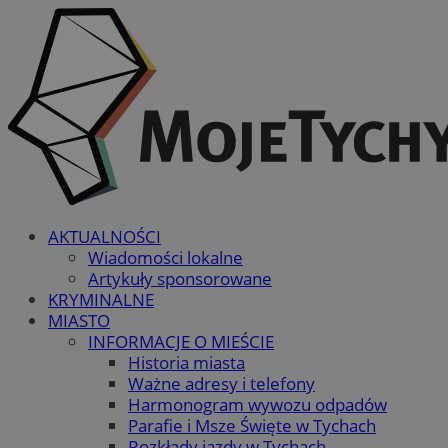
AKTUALNOŚCI
Wiadomości lokalne
Artykuły sponsorowane
KRYMINALNE
MIASTO
INFORMACJE O MIEŚCIE
Historia miasta
Ważne adresy i telefony
Harmonogram wywozu odpadów
Parafie i Msze Święte w Tychach
Rozkłady jazdy w Tychach