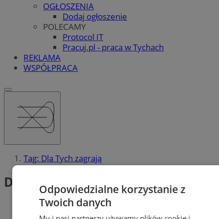
OGŁOSZENIA
Dodaj ogłoszenie
POLECAMY
Protocol IT
Pracuj.pl - praca w Tychach
REKLAMA
WSPÓŁPRACA
Tag: Dla Tych zagrają
Dla Tych zagrają (2)
Odpowiedzialne korzystanie z
Twoich danych
My i nasi partnerzy używamy plików cookie i