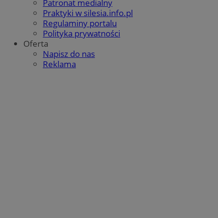
Patronat medialny
Praktyki w silesia.info.pl
Regulaminy portalu
Polityka prywatności
Oferta
Napisz do nas
Reklama
VISITOR_PRIVACY_METADATA
5 miesięcy 4
YouTube
Google Privacy Policy
tygodnie
.youtube.com