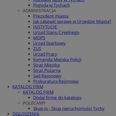
Pogoda w Tychach
ADMINISTRACJA
Prezydent miasta
Jak załatwić sprawę w Urzędzie Miasta?
INSTYTUCJE
Urząd Stanu Cywilnego
MOPS
Urząd Skarbowy
ZUS
Urząd Pracy
Komenda Miejska Policji
Straż Miejska
Straż Pożarna
Sąd Rejonowy
Prokuratura Rejonowa
KATALOG FIRM
KATALOG FIRM
Dodaj firmę do katalogu
POLECAMY
Skup.io - Skup nieruchomości Tychy
OGŁOSZENIA