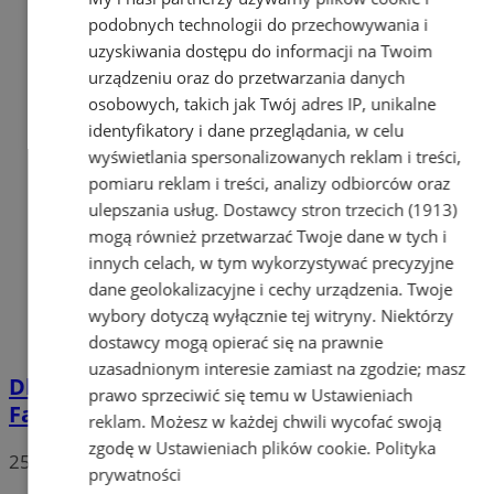
podobnych technologii do przechowywania i
uzyskiwania dostępu do informacji na Twoim
urządzeniu oraz do przetwarzania danych
osobowych, takich jak Twój adres IP, unikalne
identyfikatory i dane przeglądania, w celu
wyświetlania spersonalizowanych reklam i treści,
pomiaru reklam i treści, analizy odbiorców oraz
ulepszania usług.
Dostawcy stron trzecich (1913)
mogą również przetwarzać Twoje dane w tych i
innych celach, w tym wykorzystywać precyzyjne
dane geolokalizacyjne i cechy urządzenia. Twoje
wybory dotyczą wyłącznie tej witryny. Niektórzy
dostawcy mogą opierać się na prawnie
uzasadnionym interesie zamiast na zgodzie; masz
Dla Tych zagrali! Poznaj zwycięzców Nowej
prawo sprzeciwić się temu w
Ustawieniach
Fali Tyskich Brzmień 2025
reklam
. Możesz w każdej chwili wycofać swoją
zgodę w
Ustawieniach plików cookie
.
Polityka
25
prywatności