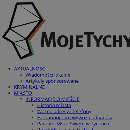
AKTUALNOŚCI
Wiadomości lokalne
Artykuły sponsorowane
KRYMINALNE
MIASTO
INFORMACJE O MIEŚCIE
Historia miasta
Ważne adresy i telefony
Harmonogram wywozu odpadów
Parafie i Msze Święte w Tychach
Rozkłady jazdy w Tychach