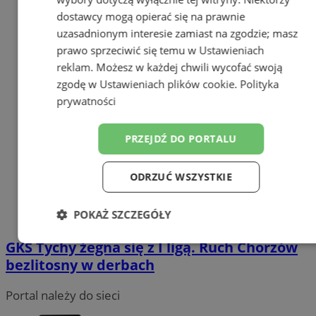
dostawcy mogą opierać się na prawnie
uzasadnionym interesie zamiast na zgodzie; masz
prawo sprzeciwić się temu w
Ustawieniach
reklam
. Możesz w każdej chwili wycofać swoją
zgodę w
Ustawieniach plików cookie
.
Polityka
prywatności
PRZEJDŹ DO PORTALU
ODRZUĆ WSZYSTKIE
POKAŻ SZCZEGÓŁY
GKS Tychy żegna się z I ligą. Ruch Chorzów
Niezbędne
Wydajność
Targetowanie
bezlitosny w derbach
Portal należy do sieci
Funkcjonalność
Niesklasyfikowane