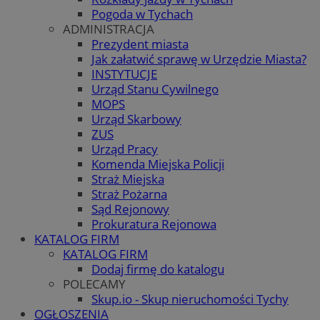
Pogoda w Tychach
ADMINISTRACJA
Prezydent miasta
Jak załatwić sprawę w Urzędzie Miasta?
INSTYTUCJE
Urząd Stanu Cywilnego
MOPS
Urząd Skarbowy
ZUS
Urząd Pracy
Komenda Miejska Policji
Straż Miejska
Straż Pożarna
Sąd Rejonowy
Prokuratura Rejonowa
KATALOG FIRM
KATALOG FIRM
Dodaj firmę do katalogu
POLECAMY
Skup.io - Skup nieruchomości Tychy
OGŁOSZENIA