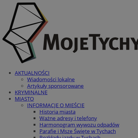
AKTUALNOŚCI
Wiadomości lokalne
Artykuły sponsorowane
KRYMINALNE
MIASTO
INFORMACJE O MIEŚCIE
Historia miasta
Ważne adresy i telefony
Harmonogram wywozu odpadów
Parafie i Msze Święte w Tychach
Rozkłady jazdy w Tychach