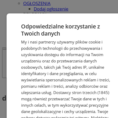
OGŁOSZENIA
Dodaj ogłoszenie
POLECAMY
Protocol IT
Pracuj.pl - praca w Tychach
Odpowiedzialne korzystanie z
REKLAMA
Twoich danych
WSPÓŁPRACA
My i nasi partnerzy używamy plików cookie i
podobnych technologii do przechowywania i
uzyskiwania dostępu do informacji na Twoim
urządzeniu oraz do przetwarzania danych
osobowych, takich jak Twój adres IP, unikalne
identyfikatory i dane przeglądania, w celu
wyświetlania spersonalizowanych reklam i treści,
Tag: derby śląskie
pomiaru reklam i treści, analizy odbiorców oraz
ulepszania usług.
Dostawcy stron trzecich (1845)
derby śląskie (1)
mogą również przetwarzać Twoje dane w tych i
innych celach, w tym wykorzystywać precyzyjne
dane geolokalizacyjne i cechy urządzenia. Twoje
wybory dotyczą wyłącznie tej witryny. Niektórzy