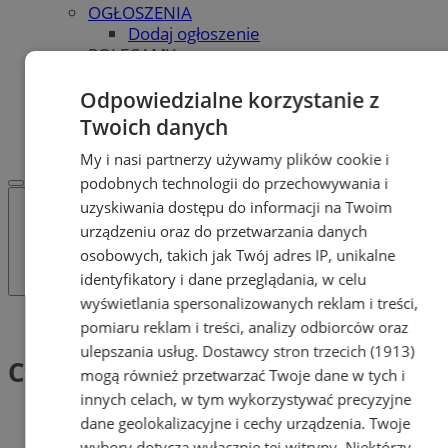
OGŁOSZENIA
Dodaj ogłoszenie
POLECAMY
Protocol IT
Pracuj.pl - praca w Tychach
Odpowiedzialne korzystanie z
REKLAMA
Twoich danych
WSPÓŁPRACA
My i nasi partnerzy używamy plików cookie i
podobnych technologii do przechowywania i
uzyskiwania dostępu do informacji na Twoim
urządzeniu oraz do przetwarzania danych
osobowych, takich jak Twój adres IP, unikalne
identyfikatory i dane przeglądania, w celu
wyświetlania spersonalizowanych reklam i treści,
Tag: Cykl imprez
pomiaru reklam i treści, analizy odbiorców oraz
ulepszania usług.
Dostawcy stron trzecich (1913)
Cykl imprez (1)
mogą również przetwarzać Twoje dane w tych i
innych celach, w tym wykorzystywać precyzyjne
dane geolokalizacyjne i cechy urządzenia. Twoje
wybory dotyczą wyłącznie tej witryny. Niektórzy