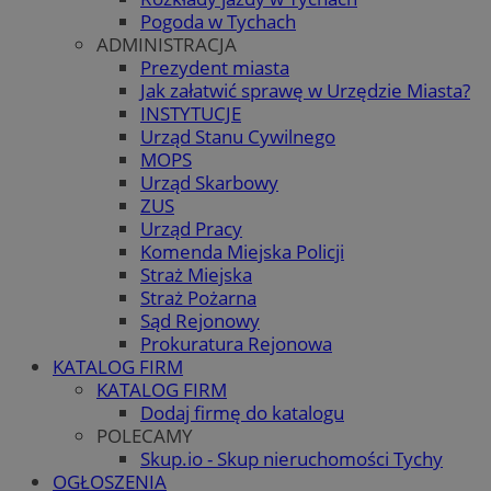
Pogoda w Tychach
ADMINISTRACJA
Prezydent miasta
Jak załatwić sprawę w Urzędzie Miasta?
INSTYTUCJE
Urząd Stanu Cywilnego
MOPS
Urząd Skarbowy
ZUS
Urząd Pracy
Komenda Miejska Policji
Straż Miejska
Straż Pożarna
Sąd Rejonowy
Prokuratura Rejonowa
KATALOG FIRM
KATALOG FIRM
Dodaj firmę do katalogu
POLECAMY
Skup.io - Skup nieruchomości Tychy
OGŁOSZENIA