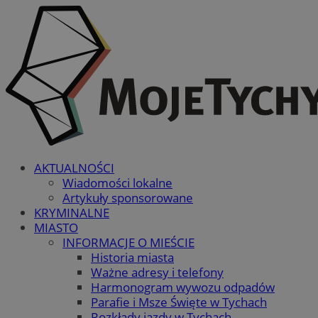
AKTUALNOŚCI
Wiadomości lokalne
Artykuły sponsorowane
KRYMINALNE
MIASTO
INFORMACJE O MIEŚCIE
Historia miasta
Ważne adresy i telefony
Harmonogram wywozu odpadów
Parafie i Msze Święte w Tychach
Rozkłady jazdy w Tychach