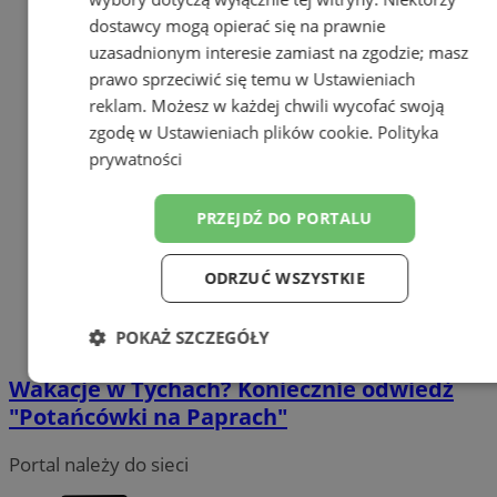
dostawcy mogą opierać się na prawnie
uzasadnionym interesie zamiast na zgodzie; masz
prawo sprzeciwić się temu w
Ustawieniach
reklam
. Możesz w każdej chwili wycofać swoją
zgodę w
Ustawieniach plików cookie
.
Polityka
prywatności
PRZEJDŹ DO PORTALU
ODRZUĆ WSZYSTKIE
POKAŻ SZCZEGÓŁY
Wakacje w Tychach? Koniecznie odwiedź
Niezbędne
Wydajność
Targetowanie
"Potańcówki na Paprach"
Portal należy do sieci
Funkcjonalność
Niesklasyfikowane