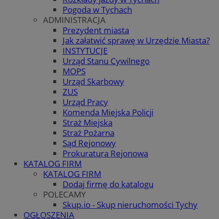
Pogoda w Tychach
ADMINISTRACJA
Prezydent miasta
Jak załatwić sprawę w Urzędzie Miasta?
INSTYTUCJE
Urząd Stanu Cywilnego
MOPS
Urząd Skarbowy
ZUS
Urząd Pracy
Komenda Miejska Policji
Straż Miejska
Straż Pożarna
Sąd Rejonowy
Prokuratura Rejonowa
KATALOG FIRM
KATALOG FIRM
Dodaj firmę do katalogu
POLECAMY
Skup.io - Skup nieruchomości Tychy
OGŁOSZENIA