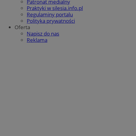
Patronat medialny
Praktyki w silesia.info.pl
Regulaminy portalu
Polityka prywatności
Oferta
Napisz do nas
Reklama
VISITOR_PRIVACY_METADATA
5 miesięcy 4
YouTube
Google Privacy Policy
tygodnie
.youtube.com