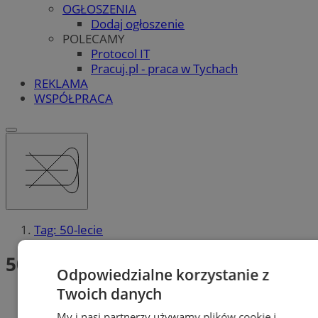
OGŁOSZENIA
Dodaj ogłoszenie
POLECAMY
Protocol IT
Pracuj.pl - praca w Tychach
REKLAMA
WSPÓŁPRACA
Tag: 50-lecie
50-lecie (2)
Odpowiedzialne korzystanie z
Twoich danych
My i nasi partnerzy używamy plików cookie i