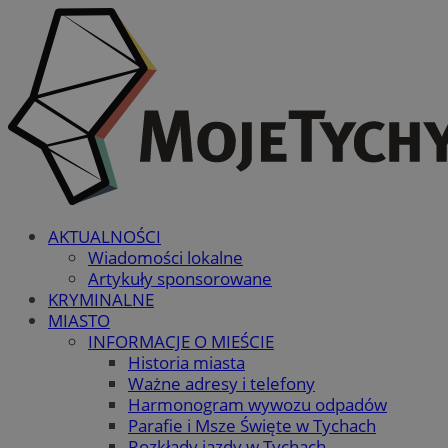
AKTUALNOŚCI
Wiadomości lokalne
Artykuły sponsorowane
KRYMINALNE
MIASTO
INFORMACJE O MIEŚCIE
Historia miasta
Ważne adresy i telefony
Harmonogram wywozu odpadów
Parafie i Msze Święte w Tychach
Rozkłady jazdy w Tychach