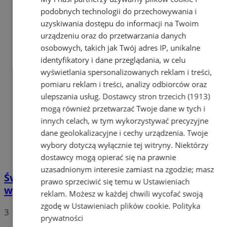
podobnych technologii do przechowywania i
uzyskiwania dostępu do informacji na Twoim
urządzeniu oraz do przetwarzania danych
osobowych, takich jak Twój adres IP, unikalne
identyfikatory i dane przeglądania, w celu
wyświetlania spersonalizowanych reklam i treści,
pomiaru reklam i treści, analizy odbiorców oraz
ulepszania usług.
Dostawcy stron trzecich (1913)
mogą również przetwarzać Twoje dane w tych i
innych celach, w tym wykorzystywać precyzyjne
dane geolokalizacyjne i cechy urządzenia. Twoje
wybory dotyczą wyłącznie tej witryny. Niektórzy
dostawcy mogą opierać się na prawnie
uzasadnionym interesie zamiast na zgodzie; masz
Świętujemy 50 lat Fiata 126p w Tychach –
prawo sprzeciwić się temu w
Ustawieniach
wyjątkowa wystawa w Muzeum Miejskim
reklam
. Możesz w każdej chwili wycofać swoją
zgodę w
Ustawieniach plików cookie
.
Polityka
3
prywatności